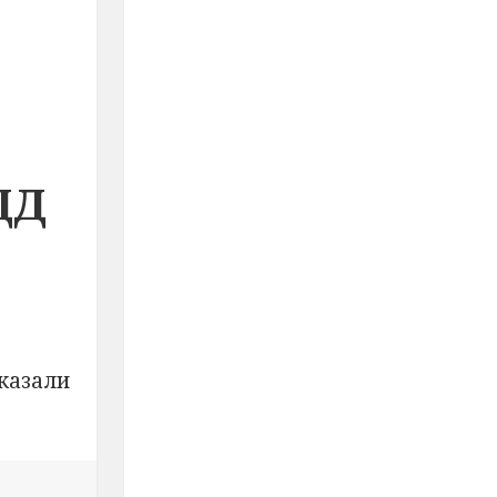
ДД
казали