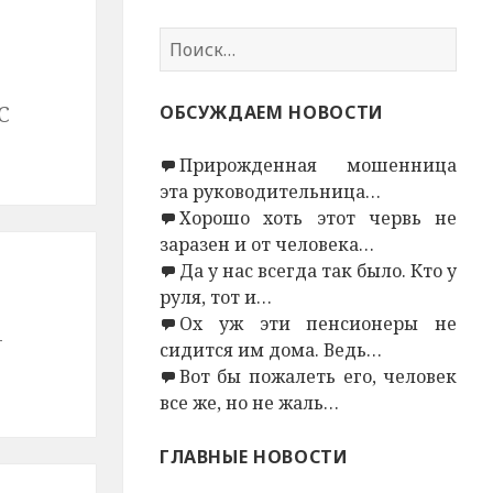
Н
а
й
С
ОБСУЖДАЕМ НОВОСТИ
т
и
Прирожденная мошенница
:
эта руководительница…
Хорошо хоть этот червь не
заразен и от человека…
Да у нас всегда так было. Кто у
руля, тот и…
Ох уж эти пенсионеры не
-
сидится им дома. Ведь…
Вот бы пожалеть его, человек
все же, но не жаль…
ГЛАВНЫЕ НОВОСТИ