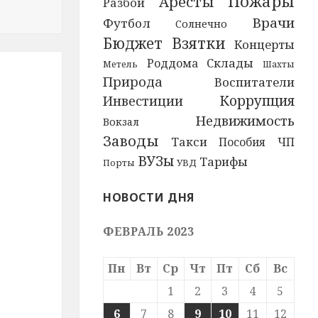
Пожары
Аресты
Разбой
цем выбраться из угодившей в кювет машины
Врачи
Футбол
Солнечно
Бюджет
Взятки
Концерты
Склады
Роддома
Метель
Шахты
Природа
Воспитатели
Коррупция
Инвестиции
Недвижимость
Вокзал
Заводы
Такси
ЧП
Пособия
ВУЗы
Тарифы
УВД
Порты
НОВОСТИ ДНЯ
ФЕВРАЛЬ 2023
Пн
Вт
Ср
Чт
Пт
Сб
Вс
1
2
3
4
5
6
7
8
9
10
11
12