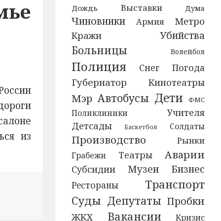
мье
Выставки
Дождь
Дума
Чиновники
Метро
Армия
Убийства
Кражи
Больницы
Волейбол
Полиция
Снег
Погода
Губернатор
Кинотеатры
России
Дети
Автобусы
Мэр
ФМС
дороги
Учителя
Поликлиники
салоне
Детсады
Солдаты
Баскетбол
ься из
Производство
Рынки
Аварии
Театры
Грабежи
Бизнес
Субсидии
Музеи
Транспорт
Рестораны
Суды
Депутаты
Пробки
ем выбраться из съехавшей в кювет машины
Вакансии
ЖКХ
Кризис