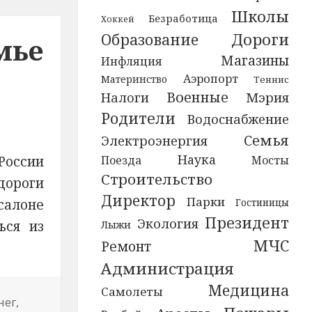
Школы
Безработица
Хоккей
Дороги
Образование
мье
Магазины
Инфляция
Аэропорт
Материнство
Теннис
Военные
Мэрия
Налоги
Родители
Водоснабжение
Семья
Электроэнергия
Наука
Поезда
Мосты
России
Строительство
дороги
Директор
Парки
Гостиницы
салоне
Президент
Экология
Лыжи
ься из
МЧС
Ремонт
Администрация
Медицина
Самолеты
нег
,