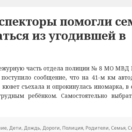
спекторы помогли се
ться из угодившей в
дежурную часть отдела полиции № 8 МО МВД 
поступило сообщение, что на 41-м км авто
кювет съехала и опрокинулась иномарка, в 
грудным ребёнком. Самостоятельно выбрат
ние
,
Дети
,
Дождь
,
Дороги
,
Полиция
,
Родители
,
Семья
,
С