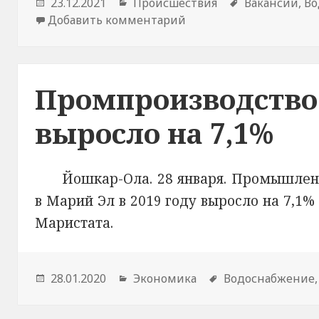
Опубликовано
23.12.2021
Рубрики
Происшествия
Метки
Вакансии
,
Во
Добавить комментарий
к новости В Республи
Промпроизводство 
выросло на 7,1%
Йошкар-Ола. 28 января. Промышлен
в Марий Эл в 2019 году выросло на 7,1%
Маристата.
Опубликовано
28.01.2020
Рубрики
Экономика
Метки
Водоснабжение