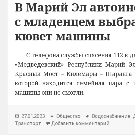
В Марий Эл автоин
с младенцем выбра
кювет машины
С телефона службы спасения 112 в 
«Медведевский» Республики Марий Эл
Красный Мост – Килемары – Шаранга в
которой находится семейная пара с 
машины они не смогли.
Опубликовано
27.01.2023
Рубрики
Общество
Метки
Водоснабжение
,
Транспорт
Добавить комментарий
к новости