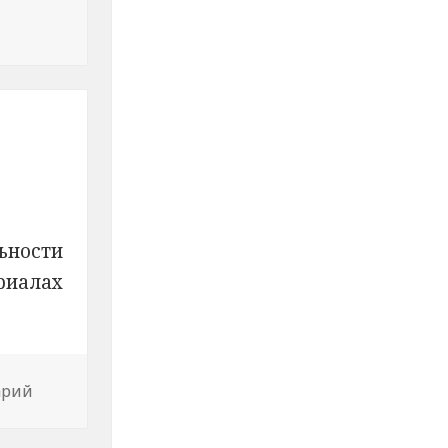
огли водителю завезти заглохший большегруз
ьности
ериалах
арий
к новости Промпроизводство в Марий Эл в 2019г в