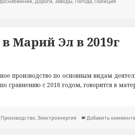
доснабжение
,
Дороги
,
Заводы
,
Погода
,
Полиция
ке Марий Эл сотрудники ГИБДД в морозную погоду пом
в Марий Эл в 2019г
ное производство по основным видам деятел
 по сравнению с 2018 годом, говорится в мат
,
Производство
,
Электроэнергия
Добавить коммент