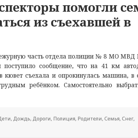
спекторы помогли се
ться из съехавшей в
дежурную часть отдела полиции № 8 МО МВД 
 поступило сообщение, что на 41 км авто
 кювет съехала и опрокинулась машина, в 
грудным ребёнком. Самостоятельно выбрат
Дети
,
Дождь
,
Дороги
,
Полиция
,
Родители
,
Семья
,
Снег
,
 В Марий Эл автоинспекторы помогли семье с младенц