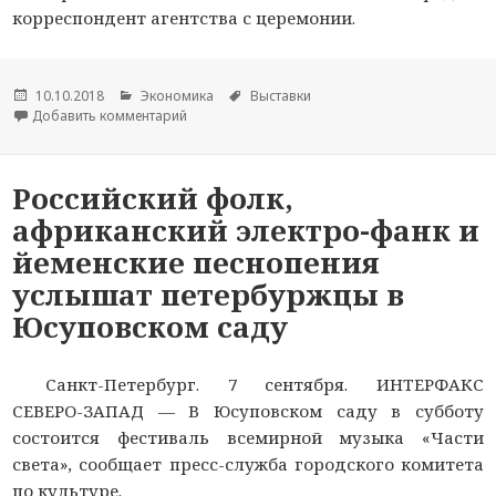
корреспондент агентства с церемонии.
Опубликовано
10.10.2018
Рубрики
Экономика
Метки
Выставки
Добавить комментарий
к новости Башкирия и Марий Эл договорились
Российский фолк,
африканский электро-фанк и
йеменские песнопения
услышат петербуржцы в
Юсуповском саду
Санкт-Петербург. 7 сентября. ИНТЕРФАКС
СЕВЕРО-ЗАПАД — В Юсуповском саду в субботу
состоится фестиваль всемирной музыка «Части
света», сообщает пресс-служба городского комитета
по культуре.