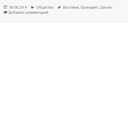
Опубликовано
06.06.2019
Рубрики
Общество
Метки
Выставки
,
Президент
,
Школы
Добавить комментарий
к новости Роспатент зарегистрировал марийски