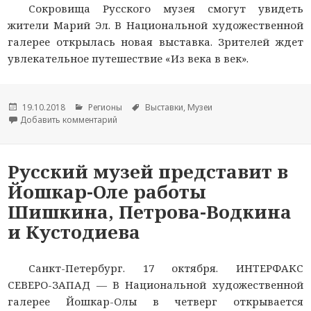
Сокровища Русского музея смогут увидеть
жители Марий Эл. В Национальной художественной
галерее открылась новая выставка. Зрителей ждет
увлекательное путешествие «Из века в век».
Опубликовано
19.10.2018
Рубрики
Регионы
Метки
Выставки
,
Музеи
Добавить комментарий
к новости Шедевры живописи из Русского муз
Русский музей представит в
Йошкар-Оле работы
Шишкина, Петрова-Водкина
и Кустодиева
Санкт-Петербург. 17 октября. ИНТЕРФАКС
СЕВЕРО-ЗАПАД — В Национальной художественной
галерее Йошкар-Олы в четверг открывается