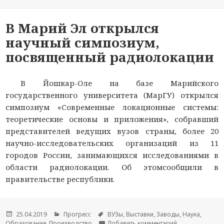
В Марий Эл открылся
научный симпозиум,
посвященный радиолокации
В Йошкар-Оле на базе Марийского
государственного университета (МарГУ) открылся
симпозиум «Современные локационные системы:
теоретические основы и приложения», собравший
представителей ведущих вузов страны, более 20
научно-исследовательских организаций из 11
городов России, занимающихся исследованиями в
области радиолокации. Об этомсообщили в
правительстве республики.
Опубликовано
25.04.2019
Рубрики
Прогресс
Метки
ВУЗы
,
Выставки
,
Заводы
,
Наука
,
Образование
,
Производство
Добавить комментарий
к новости В Ма