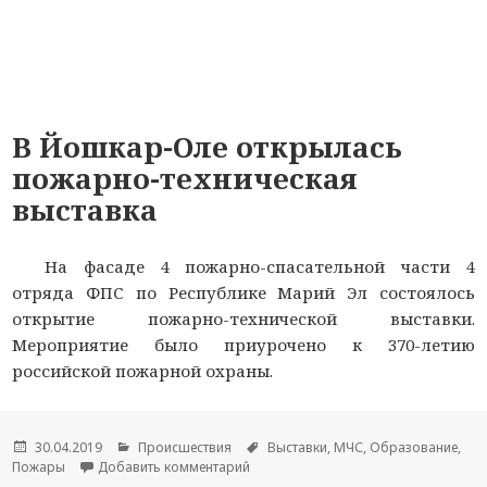
В Йошкар-Оле открылась
пожарно-техническая
выставка
На фасаде 4 пожарно-спасательной части 4
отряда ФПС по Республике Марий Эл состоялось
открытие пожарно-технической выставки.
Мероприятие было приурочено к 370-летию
российской пожарной охраны.
Опубликовано
30.04.2019
Рубрики
Происшествия
Метки
Выставки
,
МЧС
,
Образование
,
Пожары
Добавить комментарий
к новости В Йошкар-Оле открылась 