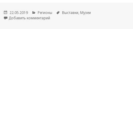
Опубликовано
22.05.2019
Рубрики
Регионы
Метки
Выставки
,
Музеи
Добавить комментарий
к новости Тверские энергетики прокатились 