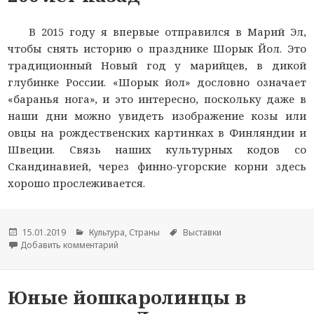
В 2015 году я впервые отправился в Марий Эл,
чтобы снять историю о празднике Шорык Йол. Это
традиционный Новый год у марийцев, в дикой
глубинке России. «Шорык йол» дословно означает
«баранья нога», и это интересно, поскольку даже в
наши дни можно увидеть изображение козы или
овцы на рождественских картинках в Финляндии и
Швеции. Связь наших культурных кодов со
Скандинавией, через финно-угорские корни здесь
хорошо прослеживается.
Опубликовано
15.01.2019
Рубрики
Культура
,
Страны
Метки
Выставки
Добавить комментарий
к новости Новый год в Марий Эл: как 200 лет н
Юные йошкаролинцы в