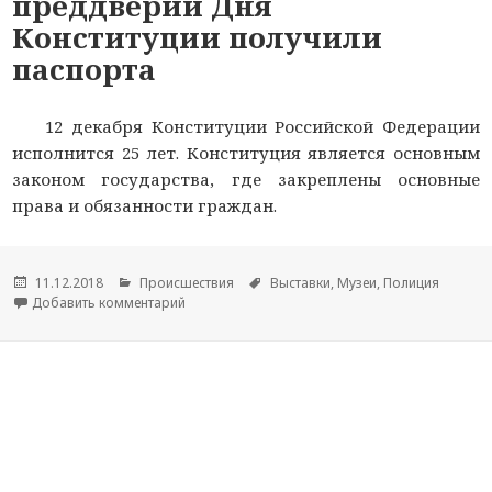
преддверии Дня
Конституции получили
паспорта
12 декабря Конституции Российской Федерации
исполнится 25 лет. Конституция является основным
законом государства, где закреплены основные
права и обязанности граждан.
Опубликовано
11.12.2018
Рубрики
Происшествия
Метки
Выставки
,
Музеи
,
Полиция
Добавить комментарий
к новости Юные йошкаролинцы в преддверии 