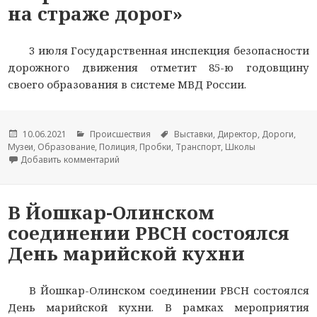
на страже дорог»
3 июля Государственная инспекция безопасности
дорожного движения отметит 85-ю годовщину
своего образования в системе МВД России.
Опубликовано
10.06.2021
Рубрики
Происшествия
Метки
Выставки
,
Директор
,
Дороги
,
Музеи
,
Образование
,
Полиция
,
Пробки
,
Транспорт
,
Школы
Добавить комментарий
к новости В Национальном музее Республики М
В Йошкар-Олинском
соединении РВСН состоялся
День марийской кухни
В Йошкар-Олинском соединении РВСН состоялся
День марийской кухни. В рамках мероприятия