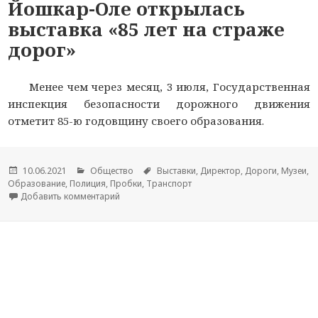
Йошкар-Оле открылась
выставка «85 лет на страже
дорог»
Менее чем через месяц, 3 июля, Государственная
инспекция безопасности дорожного движения
отметит 85-ю годовщину своего образования.
Опубликовано
10.06.2021
Рубрики
Общество
Метки
Выставки
,
Директор
,
Дороги
,
Музеи
,
Образование
,
Полиция
,
Пробки
,
Транспорт
Добавить комментарий
к новости В Национальном музее в Йошкар-Оле