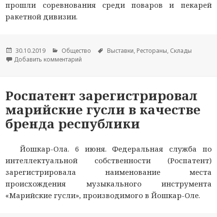
прошли соревнования среди поваров и пекарей
ракетной дивизии.
Опубликовано
30.10.2019
Рубрики
Общество
Метки
Выставки
,
Рестораны
,
Склады
Добавить комментарий
к новости В Йошкар-Олинском соединении РВС
Роспатент зарегистрировал
марийские гусли в качестве
бренда республики
Йошкар-Ола. 6 июня. Федеральная служба по
интеллектуальной собственности (Роспатент)
зарегистрировала наименование места
происхождения музыкального инструмента
«Марийские гусли», производимого в Йошкар-Оле.