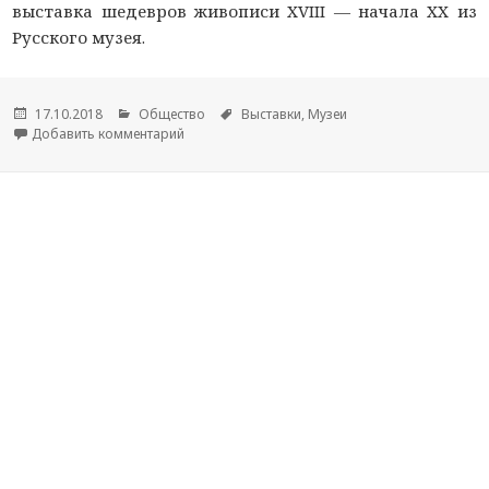
выставка шедевров живописи XVIII — начала XX из
Русского музея.
Опубликовано
17.10.2018
Рубрики
Общество
Метки
Выставки
,
Музеи
Добавить комментарий
к новости Русский музей представит в Йошка