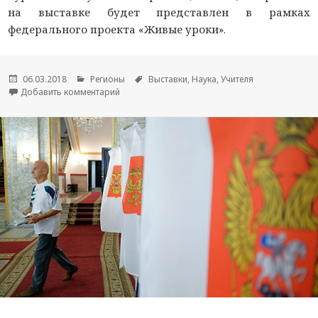
на выставке будет представлен в рамках
федерального проекта «Живые уроки».
Опубликовано
06.03.2018
Рубрики
Регионы
Метки
Выставки
,
Наука
,
Учителя
Добавить комментарий
к новости Делегация Марий Эл примет участи