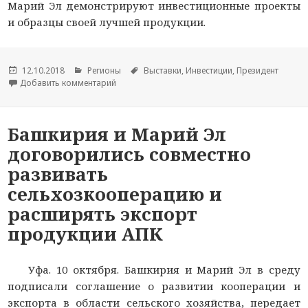
Марий Эл демонстрируют инвестиционные проекты
и образцы своей лучшей продукции.
Опубликовано
12.10.2018
Рубрики
Регионы
Метки
Выставки
,
Инвестиции
,
Президент
Добавить комментарий
к новости Министр сельского хозяйства Росс
Башкирия и Марий Эл
договорились совместно
развивать
сельхозкооперацию и
расширять экспорт
продукции АПК
Уфа. 10 октября. Башкирия и Марий Эл в среду
подписали соглашение о развитии кооперации и
экспорта в области сельского хозяйства, передает