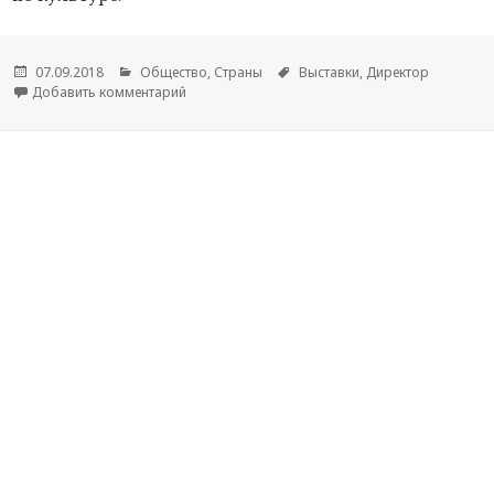
Опубликовано
07.09.2018
Рубрики
Общество
,
Страны
Метки
Выставки
,
Директор
Добавить комментарий
к новости Российский фолк, африканский элек