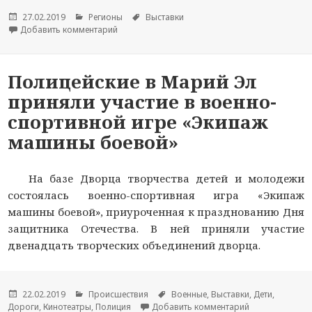
Опубликовано
27.02.2019
Рубрики
Регионы
Метки
Выставки
Добавить комментарий
к новости Выставка марийского искусства пр
Полицейские в Марий Эл
приняли участие в военно-
спортивной игре «Экипаж
машины боевой»
На базе Дворца творчества детей и молодежи
состоялась военно-спортивная игра «Экипаж
машины боевой», приуроченная к празднованию Дня
защитника Отечества. В ней приняли участие
двенадцать творческих объединений дворца.
Опубликовано
22.02.2019
Рубрики
Происшествия
Метки
Военные
,
Выставки
,
Дети
,
Дороги
,
Кинотеатры
,
Полиция
Добавить комментарий
к новости Пол