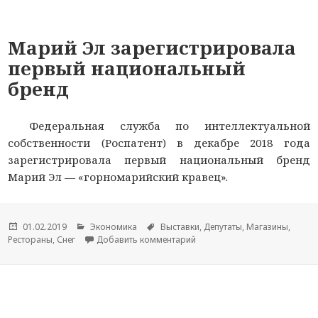
Марий Эл зарегистрировала
первый национальный
бренд
Федеральная служба по интеллектуальной
собственности (Роспатент) в декабре 2018 года
зарегистрировала первый национальный бренд
Марий Эл — «горномарийский кравец».
Опубликовано
01.02.2019
Рубрики
Экономика
Метки
Выставки
,
Депутаты
,
Магазины
,
Рестораны
,
Снег
Добавить комментарий
к новости Марий Эл зареги