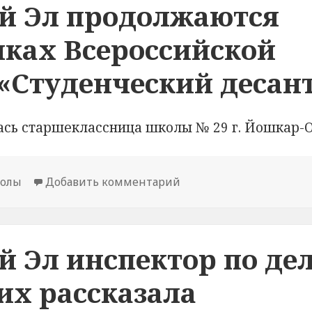
ий Эл продолжаются
ках Всероссийской
«Студенческий десан
ась старшеклассница школы № 29 г. Йошкар-
олы
Добавить комментарий
к новости В Республик
й Эл инспектор по де
их рассказала