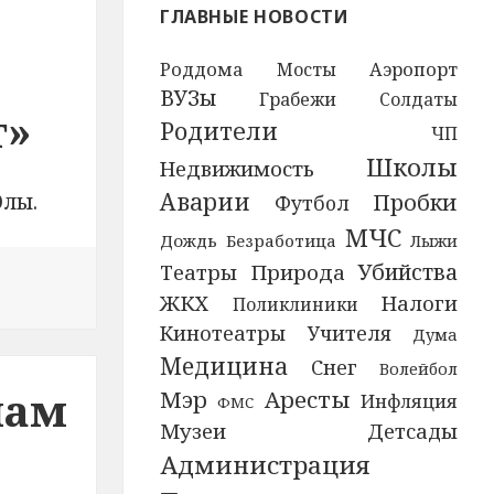
ГЛАВНЫЕ НОВОСТИ
Аэропорт
Роддома
Мосты
ВУЗы
Грабежи
Солдаты
т»
Родители
ЧП
Школы
Недвижимость
Аварии
Пробки
Олы.
Футбол
МЧС
Дождь
Безработица
Лыжи
Убийства
Природа
Театры
е Марий Эл продолжаются мероприятия в рамках Всер
ЖКХ
Налоги
Поликлиники
Кинотеатры
Учителя
Дума
Медицина
Снег
Волейбол
лам
Мэр
Аресты
Инфляция
ФМС
Музеи
Детсады
Администрация