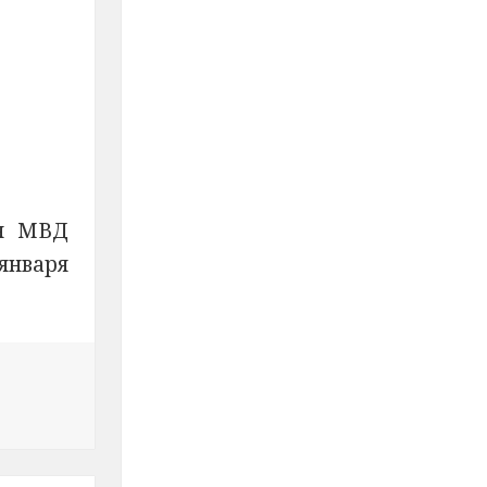
я
ия МВД
 января
ьная акция МВД России «Полицейский Дед Мороз»