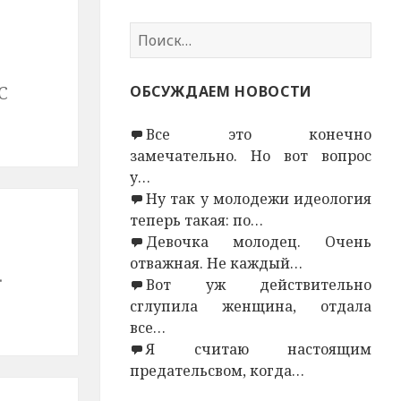
Н
а
й
С
ОБСУЖДАЕМ НОВОСТИ
т
и
Все это конечно
:
замечательно. Но вот вопрос
у…
Ну так у молодежи идеология
теперь такая: по…
Девочка молодец. Очень
отважная. Не каждый…
.
Вот уж действительно
сглупила женщина, отдала
все…
Я считаю настоящим
предательсвом, когда…