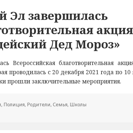
й Эл завершилась
готворительная акци
цейский Дед Мороз»
сь Всероссийская благотворительная акц
я проводилась с 20 декабря 2021 года по 10
лики прошли заключительные мероприятия.
и
,
Полиция
,
Родители
,
Семья
,
Школы
ке Марий Эл завершилась Всероссийская благотворител