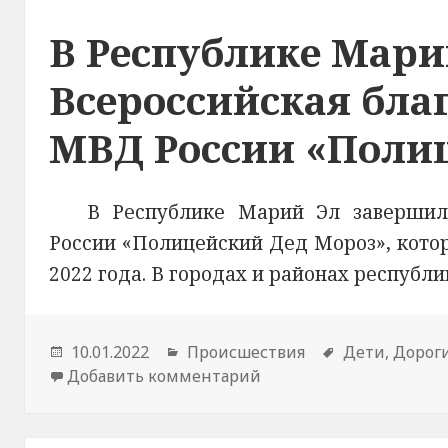
В Республике Мари
Всероссийская бла
МВД России «Поли
В Республике Марий Эл завершила
России «Полицейский Дед Мороз», котора
2022 года. В городах и районах респуб
Опубликовано
10.01.2022
Рубрики
Происшествия
Метки
Дети
,
Дорог
Добавить комментарий
к новости В Республи