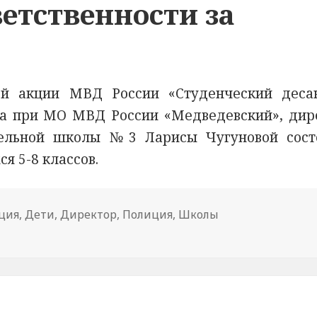
етственности за
ой акции МВД России «Студенческий деса
та при МО МВД России «Медведевский», дир
тельной школы №3 Ларисы Чугуновой сост
ся 5-8 классов.
ция
,
Дети
,
Директор
,
Полиция
,
Школы
ке Марий Эл инспектор по делам несовершеннолетних р