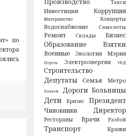
Производство
Такси
Коррупция
Инвестиции
Концерты
Материнство
Водоснабжение
Самолеты
Ремонт
Бизнес
Склады
нт» по
Образование
Взятки
ектора
Военные
Экология
Мэрия
оялись
Электроэнергия
УВД
Порты
Строительство
Депутаты
Семья
Метро
Дороги
Больницы
Хоккей
Дети
Президент
ассказала школьникам об ответственности за правона
Кризис
Директор
Чиновники
Врачи
Рестораны
Разбой
Транспорт
Кражи