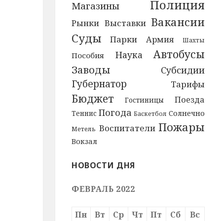
Полиция
Магазины
Вакансии
Рынки
Выставки
Суды
Парки
Армия
Шахты
Автобусы
Наука
Пособия
Заводы
Субсидии
Губернатор
Тарифы
Бюджет
Поезда
Гостиницы
Погода
Солнечно
Теннис
Баскетбол
Пожары
Воспитатели
Метель
Вокзал
НОВОСТИ ДНЯ
ФЕВРАЛЬ 2022
Пн
Вт
Ср
Чт
Пт
Сб
Вс