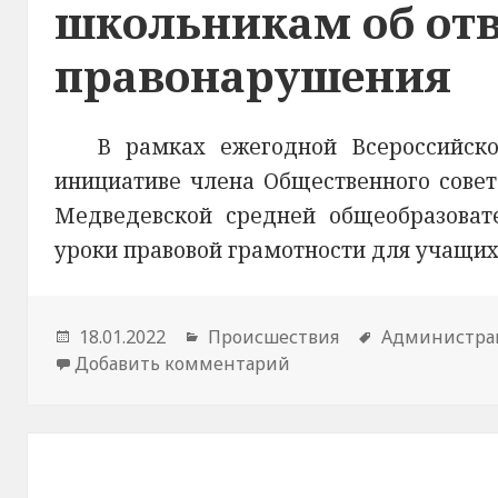
школьникам об отв
правонарушения
В рамках ежегодной Всероссийск
инициативе члена Общественного сове
Медведевской средней общеобразова
уроки правовой грамотности для учащих
Опубликовано
18.01.2022
Рубрики
Происшествия
Метки
Администра
Добавить комментарий
к новости В Республи