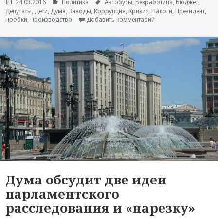
Опубликовано
24.03.2016
Рубрики
Политика
Метки
Автобусы
,
Безработица
,
Бюджет
,
Депутаты
,
Дети
,
Дума
,
Заводы
,
Коррупция
,
Кризис
,
Налоги
,
Президент
,
Пробки
,
Производство
Добавить комментарий
к новости Марий Эл: 
Дума обсудит две идеи
парламентского
расследования и «нарезку»