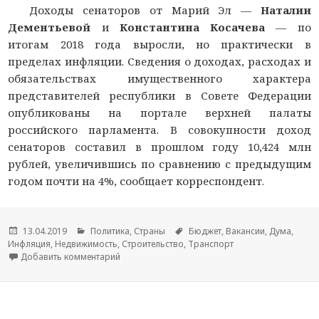
Доходы сенаторов от Марий Эл —
Наталии
Дементьевой
и
Константина Косачева
— по
итогам 2018 года выросли, но практически в
пределах инфляции. Сведения о доходах, расходах и
обязательствах имущественного характера
представителей республики в Совете Федерации
опубликованы на портале верхней палаты
российского парламента. В совокупности доход
сенаторов составил в прошлом году 10,424 млн
рублей, увеличившись по сравнению с предыдущим
годом почти на 4%, сообщает корреспондент.
Опубликовано
13.04.2019
Рубрики
Политика
,
Страны
Метки
Бюджет
,
Вакансии
,
Дума
,
Инфляция
,
Недвижимость
,
Строительство
,
Транспорт
Добавить комментарий
к новости Доход сенаторов от Марий Эл вырос