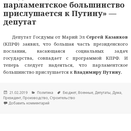
парламентское большинство
прислушается к Путину» —
депутат
Депутат Госдумы от Марий Эл
Сергей Казанков
(КПРФ) заявил, что большая часть президенского
послания, касающаяся социальных задач
государства, совпадает с программой КПРФ. И
теперь следует надеяться, что парламентское
большинство прислушается к
Владимиру Путину.
Опубликовано
21.02.2019
Рубрики
Политика
Метки
Бюджет
,
Военные
,
Депутаты
,
Дума
,
Президент
,
Производство
,
Строительство
Добавить комментарий
к новости «Надеемся, что парламентское боль