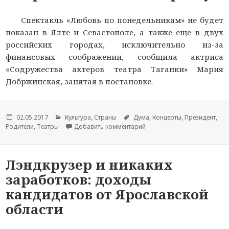
Спектакль «Любовь по понедельникам» не будет
показан в Ялте и Севастополе, а также еще в двух
российских городах, исключительно из-за
финансовых соображений, сообщила актриса
«Содружества актеров театра Таганки» Мария
Добржинская, занятая в постановке.
Опубликовано
02.05.2017
Рубрики
Культура
,
Страны
Метки
Дума
,
Концерты
,
Президент
,
Родители
,
Театры
Добавить комментарий
к новости Актриса Добржин
Лэндкрузер и никаких
заработков: доходы
кандидатов от Ярославской
области