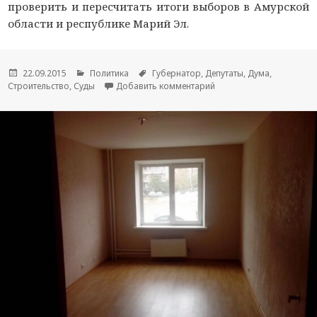
проверить и пересчитать итоги выборов в Амурской
области и республике Марий Эл.
Опубликовано
22.09.2015
Рубрики
Политика
Метки
Губернатор
,
Депутаты
,
Дума
,
Строительство
,
Суды
Добавить комментарий
к новости Госдума рас