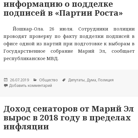
информацию о подделке
подписей в «Партии Роста»
Йошкар-Ола. 26 июля. Сотрудники полиции
проводят проверку по факту подделки подписей в
офисе одной из партий при подготовке к выборам в
Государственное собрание Марий Эл, сообщает
республиканское МВД.
Опубликовано
26.07.2019
Рубрики
Общество
Метки
Депутаты
,
Дума
,
Полиция
Добавить комментарий
к новости Полиция проверяет информацию о п
Доход сенаторов от Марий Эл
вырос в 2018 году в пределах
инфляции