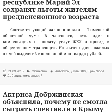
республике Марий Эл
сохранят льготы жителям
предпенсионного возраста
Соответствующий закон приняли в Тюменской
областной думе. В частности, речь идет о
компенсациях на оплату услуг ЖКХ и проезд в
общественном транспорте. На льготы для пожилых
людей выделят 3 с половиной миллиарда рублей.
Опубликовано
21.09.2018
Рубрики
Общество
Метки
Автобусы
,
Дума
,
ЖКХ
,
Транспорт
Добавить комментарий
к новости В Тюменской области и республике
Актриса Добржинская
объяснила, почему не смогла
сыграть спектакли в Крыму