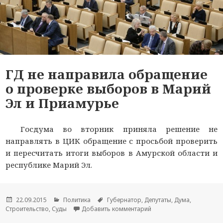
ГД не направила обращение
о проверке выборов в Марий
Эл и Приамурье
Госдума во вторник приняла решение не
направлять в ЦИК обращение с просьбой проверить
и пересчитать итоги выборов в Амурской области и
республике Марий Эл.
Опубликовано
22.09.2015
Рубрики
Политика
Метки
Губернатор
,
Депутаты
,
Дума
,
Строительство
,
Суды
Добавить комментарий
к новости ГД не напра