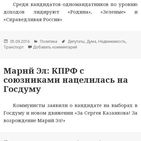
Среди кандидатов-одномандатников по уровню
доходов лидируют «Родина», «Зеленые» и
«Справедливая Россия»
Опубликовано
05.09.2016
Рубрики
Политика
Метки
Депутаты
,
Дума
,
Недвижимость
,
Транспорт
Добавить комментарий
к новости Лэндкрузер и никаких 
Марий Эл: КПРФ с
союзниками нацелилась на
Госдуму
Коммунисты заявили о кандидате на выборах в
Госдуму и новом движении «За Сергея Казанкова! За
возрождение Марий Эл!»