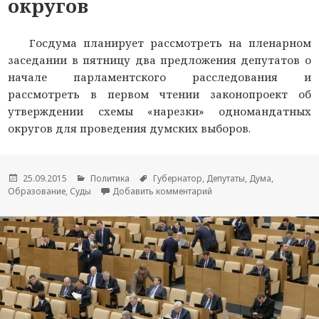
округов
Госдума планирует рассмотреть на пленарном
заседании в пятницу два предложения депутатов о
начале парламентского расследования и
рассмотреть в первом чтении законопроект об
утверждении схемы «нарезки» одномандатных
округов для проведения думских выборов.
Опубликовано
25.09.2015
Рубрики
Политика
Метки
Губернатор
,
Депутаты
,
Дума
,
Образование
,
Суды
Добавить комментарий
к новости Дума обсудит 