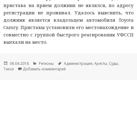
пристава на прием должник не являлся, по адресу
регистрации не проживал. Удалось выяснить, что
должник является владельцем автомобиля Toyota
Camry. Приставы установили его местонахождение и
совместно с группой быстрого реагирования УФССП
выехали на место.
Опубликовано
06.04.2018
Рубрики
Регионы
Метки
Администрация
,
Аресты
,
Суды
,
Такси
Добавить комментарий
к новости В Йошкар-Оле таксисты пыта