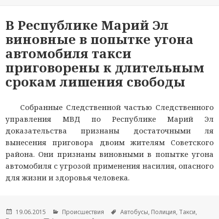
В Республике Марий Эл
виновные в попытке угона
автомобиля такси
приговорены к длительным
срокам лишения свободы
Собранные Следственной частью Следственного
управления МВД по Республике Марий Эл
доказательства признаны достаточными ля
вынесения приговора двоим жителям Советского
района. Они признаны виновными в попытке угона
автомобиля с угрозой применения насилия, опасного
для жизни и здоровья человека.
Опубликовано
19.06.2015
Рубрики
Происшествия
Метки
Автобусы
,
Полиция
,
Такси
,