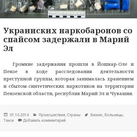
Украинских наркобаронов со
спайсом задержали в Марий
Эл
Громкие задержания прошли в Йошкар-Оле и
Пензе в ходе расследования деятельности
преступной группы, которая занималась хранением
и сбытом синтетических наркотиков на территории
Пензенской области, республик Марий Эл и Чувашия.
Опубликовано
01.10.2014
Рубрики
Происшествия
,
Страны
Метки
Бизнес
,
Больницы
,
Такси
Добавить комментарий
к новости Украинских наркобаронов с