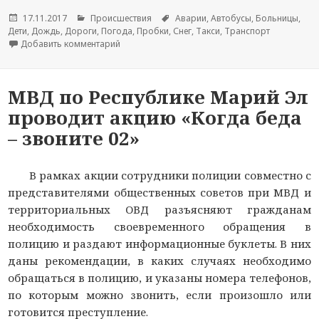
Опубликовано
17.11.2017
Рубрики
Происшествия
Метки
Аварии
,
Автобусы
,
Больницы
,
Дети
,
Дождь
,
Дороги
,
Погода
,
Пробки
,
Снег
,
Такси
,
Транспорт
Добавить комментарий
к новости День траура: Марий Эл скорбит по 
МВД по Республике Марий Эл
проводит акцию «Когда беда
– звоните 02»
В рамках акции сотрудники полиции совместно с
представителями общественных советов при МВД и
территориальных ОВД разъясняют гражданам
необходимость своевременного обращения в
полицию и раздают информационные буклеты. В них
даны рекомендации, в каких случаях необходимо
обращаться в полицию, и указаны номера телефонов,
по которым можно звонить, если произошло или
готовится преступление.