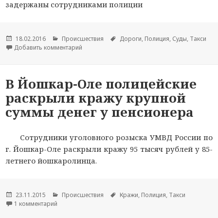
задержаны сотрудниками полиции
Опубликовано
18.02.2016
Рубрики
Происшествия
Метки
Дороги
,
Полиция
,
Суды
,
Такси
Добавить комментарий
к новости Жительница Челябинской области на
В Йошкар-Оле полицейские
раскрыли кражу крупной
суммы денег у пенсионера
Сотрудники уголовного розыска УМВД России по
г. Йошкар-Оле раскрыли кражу 95 тысяч рублей у 85-
летнего йошкаролинца.
Опубликовано
23.11.2015
Рубрики
Происшествия
Метки
Кражи
,
Полиция
,
Такси
1 комментарий
к записи В Йошкар-Оле полицейские раскрыли кражу к