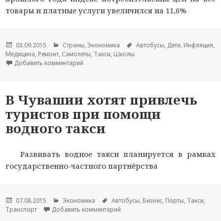
товары и платные услуги увеличился на 11,6%
Опубликовано
03.09.2015
Рубрики
Страны
,
Экономика
Метки
Автобусы
,
Дети
,
Инфляция
,
Медицина
,
Ремонт
,
Самолеты
,
Такси
,
Школы
Добавить комментарий
к новости Инфляция в Марий Эл с начала года
В Чувашии хотят привлечь
туристов при помощи
водного такси
Развивать водное такси планируется в рамках
государственно-частного партнёрства
Опубликовано
07.08.2015
Рубрики
Экономика
Метки
Автобусы
,
Бизнес
,
Порты
,
Такси
,
Транспорт
Добавить комментарий
к новости В Чувашии хотят привл