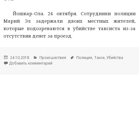
Йошкар-Ола. 24 октября. Сотрудники полиции
Марий Эл задержали двоих местных жителей,
которые подозреваются в убийстве таксиста из-за
отсутствия денег за проезд.
Опубликовано
24.10.2018
Рубрики
Происшествия
Метки
Полиция
,
Такси
,
Убийства
Добавить комментарий
к новости Двое юношей подозреваются в убийс