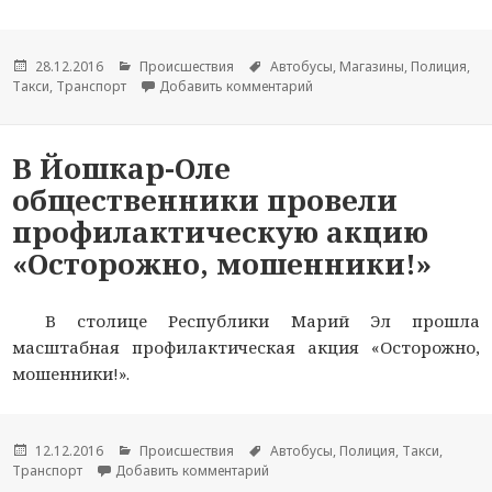
Опубликовано
28.12.2016
Рубрики
Происшествия
Метки
Автобусы
,
Магазины
,
Полиция
,
Такси
,
Транспорт
Добавить комментарий
к новости МВД по Республи
В Йошкар-Оле
общественники провели
профилактическую акцию
«Осторожно, мошенники!»
В столице Республики Марий Эл прошла
масштабная профилактическая акция «Осторожно,
мошенники!».
Опубликовано
12.12.2016
Рубрики
Происшествия
Метки
Автобусы
,
Полиция
,
Такси
,
Транспорт
Добавить комментарий
к новости В Йошкар-Оле обществ