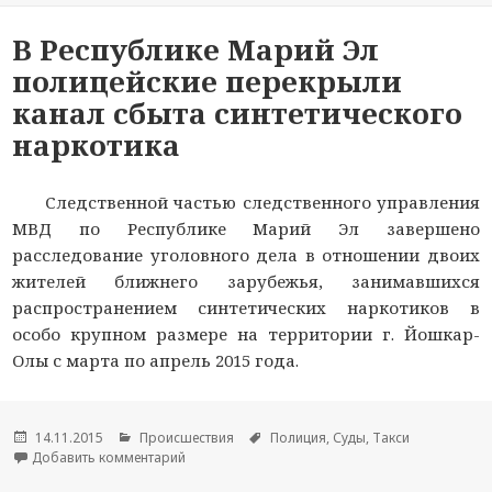
В Республике Марий Эл
полицейские перекрыли
канал сбыта синтетического
наркотика
Следственной частью следственного управления
МВД по Республике Марий Эл завершено
расследование уголовного дела в отношении двоих
жителей ближнего зарубежья, занимавшихся
распространением синтетических наркотиков в
особо крупном размере на территории г. Йошкар-
Олы с марта по апрель 2015 года.
Опубликовано
14.11.2015
Рубрики
Происшествия
Метки
Полиция
,
Суды
,
Такси
Добавить комментарий
к новости В Республике Марий Эл полицейские