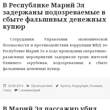
В Республике Марий Эл
задержаны подозреваемые в
сбыте фальшивых денежных
купюр
Сотрудники Управления экономической
безопасности и противодействия коррупции МВД по
Республике Марий Эл в ходе проведения оперативно-
разыскных мероприятий задержали троих жителей
ближнего зарубежья, подозреваемых в сбыте
фальшивых денежных купюр.
Опубликовано
20.09.2014
Рубрики
Происшествия
Метки
Аресты
,
Коррупция
,
Полиция
,
Такси
1 комментарий
к записи В Республике Марий Эл задержаны п
В Марий Эл пассажир убил