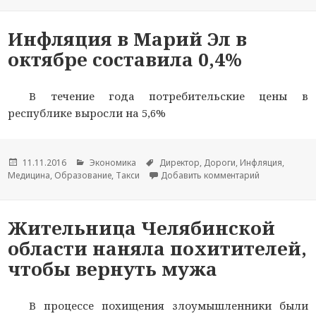
Инфляция в Марий Эл в
октябре составила 0,4%
В течение года потребительские цены в
республике выросли на 5,6%
Опубликовано
11.11.2016
Рубрики
Экономика
Метки
Директор
,
Дороги
,
Инфляция
,
Медицина
,
Образование
,
Такси
Добавить комментарий
к новости Ин
Жительница Челябинской
области наняла похитителей,
чтобы вернуть мужа
В процессе похищения злоумышленники были