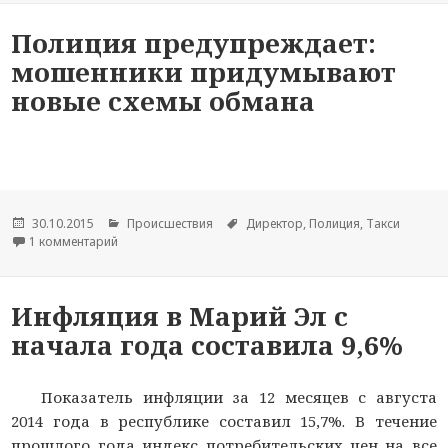
Полиция предупреждает:
мошенники придумывают
новые схемы обмана
Опубликовано
30.10.2015
Рубрики
Происшествия
Метки
Директор
,
Полиция
,
Такси
1 комментарий
к записи Полиция предупреждает: мошенники придум
Инфляция в Марий Эл с
начала года составила 9,6%
Показатель инфляции за 12 месяцев с августа
2014 года в республике составил 15,7%. В течение
прошлого года индекс потребительских цен на все