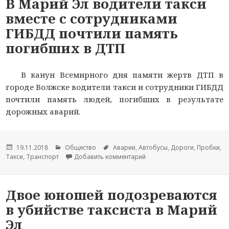
В Марий Эл водители такси
вместе с сотрудниками
ГИБДД почтили память
погибших в ДТП
В канун Всемирного дня памяти жертв ДТП в
городе Волжске водители такси и сотрудники ГИБДД
почтили память людей, погибших в результате
дорожных аварий.
Опубликовано
19.11.2018
Рубрики
Общество
Метки
Аварии
,
Автобусы
,
Дороги
,
Пробки
,
Такси
,
Транспорт
Добавить комментарий
к новости В Марий Эл води
Двое юношей подозреваются
в убийстве таксиста в Марий
Эл