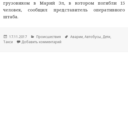
грузовиком в Марий Эл, в котором погибли 15
человек, сообщил представитель оперативного
штаба.
Опубликовано
17.11.2017
Рубрики
Происшествия
Метки
Аварии
,
Автобусы
,
Дети
,
Такси
Добавить комментарий
к новости В Марий Эл рассказали о с