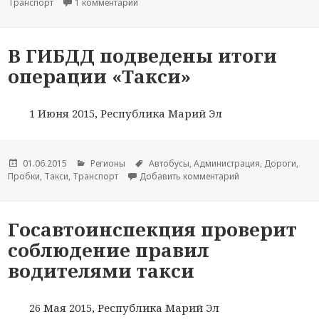
Транспорт
1 комментарий
к записи В Республике Марий Эл виновны
В ГИБДД подведены итоги
операции «Такси»
1 Июня 2015, Республика Марий Эл
Опубликовано
01.06.2015
Рубрики
Регионы
Метки
Автобусы
,
Администрация
,
Дороги
,
Пробки
,
Такси
,
Транспорт
Добавить комментарий
к новости В ГИБДД
Госавтоинспекция проверит
соблюдение правил
водителями такси
26 Мая 2015, Республика Марий Эл