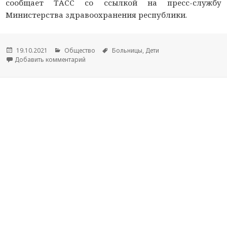
сообщает ТАСС со ссылкой на пресс-службу
Министерства здравоохранения республики.
Опубликовано
19.10.2021
Рубрики
Общество
Метки
Больницы
,
Дети
Добавить комментарий
к новости В российском регионе приостанови