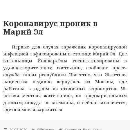
Коронавирус проник в
Марий Эл
Первые два случая заражения коронавирусной
инфекцией зафиксированы в столице Марий Эл. Две
жительницы Йошкар-Олы госпитализированы в
удовлетворительном состоянии, сообщает пресс-
служба главы республики. Известно, что 26-летная
пациентка недавно вернулась из Москвы, где
работала в одном из столичных аэропортов. 38-
летняя местная жительница, по предварительным
данным, никуда не выезжала, и сейчас выясняется,
где она могла заразиться
Опубликовано
29.03.2020
Рубрики
Общество
Метки
Аэропорт
,
Больницы