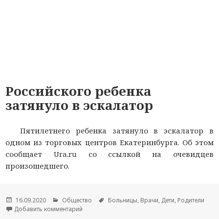
Российского ребенка
затянуло в эскалатор
Пятилетнего ребенка затянуло в эскалатор в
одном из торговых центров Екатеринбурга. Об этом
сообщает Ura.ru со ссылкой на очевидцев
произошедшего.
Опубликовано
16.09.2020
Рубрики
Общество
Метки
Больницы
,
Врачи
,
Дети
,
Родители
Добавить комментарий
к новости Российского ребенка затянуло в эск