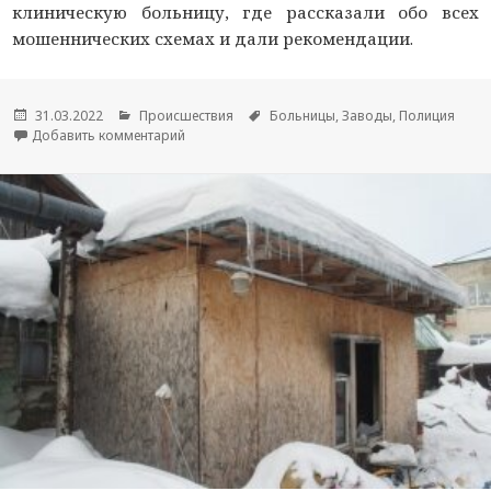
клиническую больницу, где рассказали обо всех
мошеннических схемах и дали рекомендации.
Опубликовано
31.03.2022
Рубрики
Происшествия
Метки
Больницы
,
Заводы
,
Полиция
Добавить комментарий
к новости В Республике Марий Эл завершается