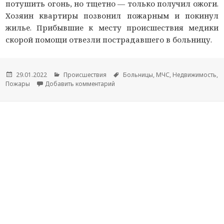
потушить огонь, но тщетно — только получил ожоги.
Хозяин квартиры позвонил пожарным и покинул
жилье. Прибывшие к месту происшествия медики
скорой помощи отвезли пострадавшего в больницу.
Опубликовано
29.01.2022
Рубрики
Происшествия
Метки
Больницы
,
МЧС
,
Недвижимость
,
Пожары
Добавить комментарий
к новости 15 человек эвакуировали