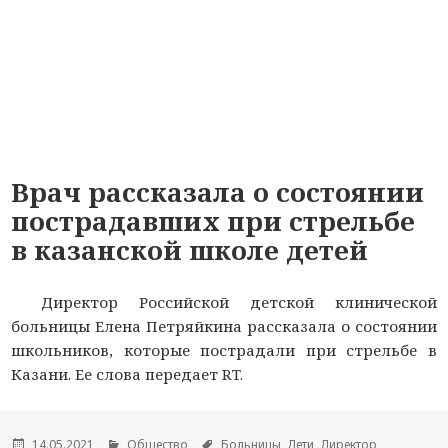
Врач рассказала о состоянии
пострадавших при стрельбе
в казанской школе детей
Директор Российской детской клинической
больницы Елена Петряйкина рассказала о состоянии
школьников, которые пострадали при стрельбе в
Казани. Ее слова передает RT.
Опубликовано
14.05.2021
Рубрики
Общество
Метки
Больницы
,
Дети
,
Директор
,