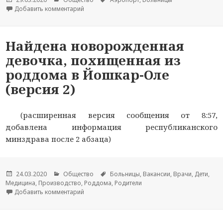
Добавить комментарий
к новости Коронавирус проник в Марий Эл
Найдена новорожденная
девочка, похищенная из
роддома в Йошкар-Оле
(версия 2)
(расширенная версия сообщения от 8:57,
добавлена информация республиканского
минздрава после 2 абзаца)
Опубликовано
24.03.2020
Рубрики
Общество
Метки
Больницы
,
Вакансии
,
Врачи
,
Дети
,
Медицина
,
Производство
,
Роддома
,
Родители
Добавить комментарий
к новости Найдена новорожденная девочка, п