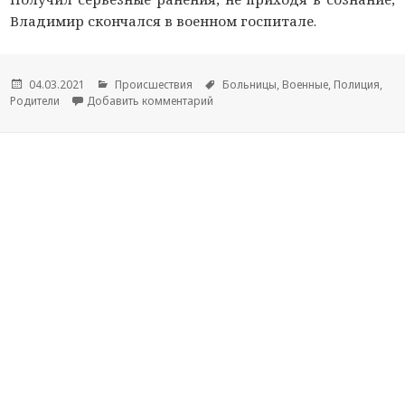
Владимир скончался в военном госпитале.
Опубликовано
04.03.2021
Рубрики
Происшествия
Метки
Больницы
,
Военные
,
Полиция
,
Родители
Добавить комментарий
к новости В Марий Эл полицейские