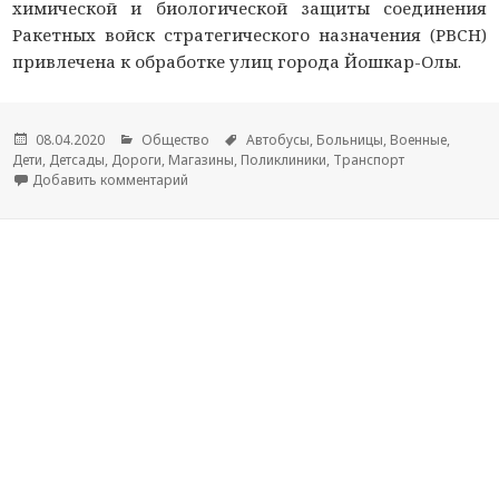
химической и биологической защиты соединения
Ракетных войск стратегического назначения (РВСН)
привлечена к обработке улиц города Йошкар-Олы.
Опубликовано
08.04.2020
Рубрики
Общество
Метки
Автобусы
,
Больницы
,
Военные
,
Дети
,
Детсады
,
Дороги
,
Магазины
,
Поликлиники
,
Транспорт
Добавить комментарий
к новости Специальная техника Йошкар-Олинс