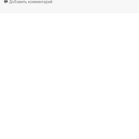
Добавить комментарий
к новости Коронавирус проник в еще один рег