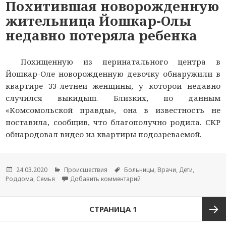
Похитившая новорожденную
жительница Йошкар-Олы
недавно потеряла ребенка
Похищенную из перинатального центра в
Йошкар-Оле новорожденную девочку обнаружили в
квартире 33-летней женщины, у которой недавно
случился выкидыш. Близких, по данным
«Комсомольской правды», она в известность не
поставила, сообщив, что благополучно родила. СКР
обнародовал видео из квартиры подозреваемой.
Опубликовано
24.03.2020
Рубрики
Происшествия
Метки
Больницы
,
Врачи
,
Дети
,
Роддома
,
Семья
Добавить комментарий
к новости Похитившая нов
Навигация
СТРАНИЦА
1
по