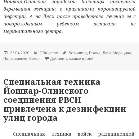
Йошкар-Олинской городской больницы поступила
беременная женщина с признаками коронавирусной
инфекции. А на днях после проведенного лечения её с
новорожденным ребенком выписали из
Перинатального центра.
Опубликовано
22.04.2020
Рубрики
Общество
Метки
Больницы
,
Врачи
,
Дети
,
Медицина
,
Поликлиники
,
Семья
Добавить комментарий
к новости Медики Йошк
Специальная техника
Йошкар-Олинского
соединения РВСН
привлечена к дезинфекции
улиц города
Специальная техника войск радиационной,