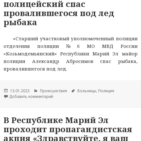
полицейский спас
провалившегося под лед
рыбака
«Старший участковый уполномоченный полиции
отделения полиции №6 МО МВД России
«Козьмодемьянский» Республики Марий Эл майор
полиции Александр Абросимов спас рыбака,
провалившегося под лед.
Опубликовано
13.01.2023
Рубрики
Происшествия
Метки
Больницы
,
Полиция
Добавить комментарий
к новости В Республике Марий Эл полицейски
В Республике Марий Эл
проходит пропагандистская
акция «Здравствуйте, я ваш