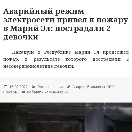
Аварийный режим
электросети привел к пожару
в Марий Эл: пострадали 2
девочки
Накануне в Республике Марий Эл произошел
пожар, в результате которого пострадали 2
несовершеннолетние девочки.
Опубликовано
15.02.2022
Рубрики
Происшествия
Метки
Аварии
,
Больницы
,
МЧС
,
Пожары
Добавить комментарий
к новости Аварийный режим электро