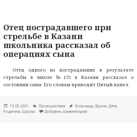
Отец пострадавшего при
стрельбе в Казани
школьника рассказал об
операциях сына
Отец одного из пострадавших в результате
стрельбы в школе №175 в Казани рассказал о
состоянии сына. Его словам приводит Пятый канал.
Опубликовано
13.05.2021
Рубрики
Происшествия
Метки
Больницы
,
Врачи
,
Дети
,
Родители
,
Школы
Добавить комментарий
к новости Отец пострадавш