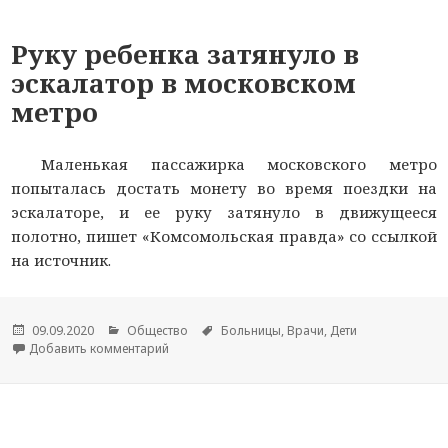
Руку ребенка затянуло в
эскалатор в московском
метро
Маленькая пассажирка московского метро
попыталась достать монету во время поездки на
эскалаторе, и ее руку затянуло в движущееся
полотно, пишет «Комсомольская правда» со ссылкой
на источник.
Опубликовано
09.09.2020
Рубрики
Общество
Метки
Больницы
,
Врачи
,
Дети
Добавить комментарий
к новости Руку ребенка затянуло в эскалатор 