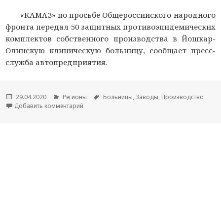
«КАМАЗ» по просьбе Общероссийского народного
фронта передал 50 защитных противоэпидемических
комплектов собственного производства в Йошкар-
Олинскую клиническую больницу, сообщает пресс-
служба автопредприятия.
Опубликовано
29.04.2020
Рубрики
Регионы
Метки
Больницы
,
Заводы
,
Производство
Добавить комментарий
к новости «КАМАЗ» передал 50 противоэпиде