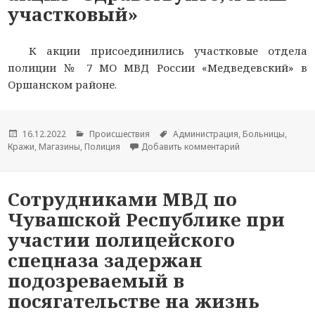
участковый»
К акции присоединились участковые отдела
полиции № 7 МО МВД России «Медведевский» в
Оршанском районе.
Опубликовано
16.12.2022
Рубрики
Происшествия
Метки
Администрация
,
Больницы
,
Кражи
,
Магазины
,
Полиция
Добавить комментарий
к новости В Респ
Сотрудниками МВД по
Чувашской Республике при
участии полицейского
спецназа задержан
подозреваемый в
посягательстве на жизнь