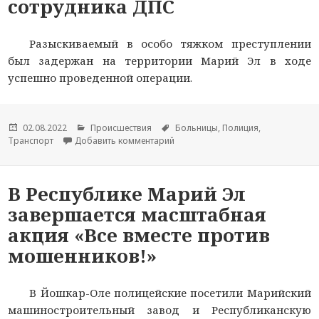
сотрудника ДПС
Разыскиваемый в особо тяжком преступлении
был задержан на территории Марий Эл в ходе
успешно проведенной операции.
Опубликовано
02.08.2022
Рубрики
Происшествия
Метки
Больницы
,
Полиция
,
Транспорт
Добавить комментарий
к новости Сотрудниками МВД по Ч
В Республике Марий Эл
завершается масштабная
акция «Все вместе против
мошенников!»
В Йошкар-Оле полицейские посетили Марийский
машиностроительный завод и Республиканскую