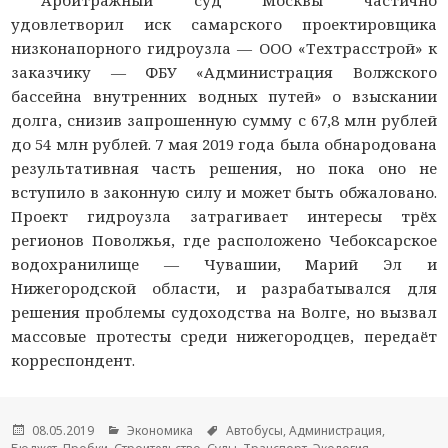
удовлетворил иск самарского проектировщика
низконапорного гидроузла — ООО «Техтрасстрой» к
заказчику — ФБУ «­Администрация Волжского
бассейна внутренних водных путей» о взыскании
долга, снизив запрошенную сумму с 67,8 млн рублей
до 54 млн рублей. 7 мая 2019 года была обнародована
результативная часть решения, но пока оно не
вступило в законную силу и может быть обжаловано.
Проект гидроузла затрагивает интересы трёх
регионов Поволжья, где расположено Чебоксарское
водохранилище — Чувашии, Марий Эл и
Нижегородской области, и разрабатывался для
решения проблемы судоходства на Волге, но вызвал
массовые протесты среди нижегородцев, передаёт
корреспондент.
Опубликовано
08.05.2019
Рубрики
Экономика
Метки
Автобусы
,
Администрация
,