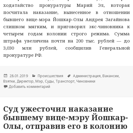
ходатайство прокуратуры Марий Эл, которая
посчитала наказание, вынесенное в отношении
бывшего вице-мэра Йошкар-Олы Андрея Загайнова
слишком мягким, и приговорил экс-чиновника к
четырем годам колонии строго режима. Сумма
штрафа увеличена почти на 200 тыс. рублей — до
3,030 млн рублей, сообщилив Генеральной
прокуратуре РФ.
Опубликовано
28.01.2019
Рубрики
Происшествия
Метки
Администрация
,
Вакансии
,
Взятки
,
Директор
,
Мэр
,
Суды
,
Транспорт
,
Чиновники
Добавить комментарий
к новости Верховный суд Марий Эл ужесточи
Суд ужесточил наказание
бывшему вице-мэру Йошкар-
Олы, отправив его в колонию