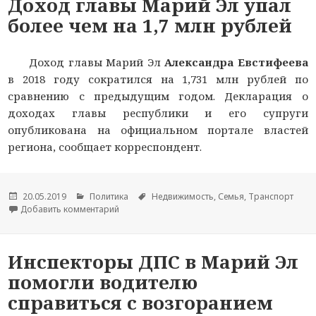
Доход главы Марий Эл упал
более чем на 1,7 млн рублей
Доход главы Марий Эл
Александра Евстифеева
в 2018 году сократился на 1,731 млн рублей по
сравнению с предыдущим годом. Декларация о
доходах главы республики и его супруги
опубликована на официальном портале властей
региона, сообщает корреспондент.
Опубликовано
20.05.2019
Рубрики
Политика
Метки
Недвижимость
,
Семья
,
Транспорт
Добавить комментарий
к новости Доход главы Марий Эл упал более че
Инспекторы ДПС в Марий Эл
помогли водителю
справиться с возгоранием