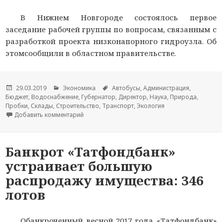
В Нижнем Новгороде состоялось первое
заседание рабочей группы по вопросам, связанным с
разработкой проекта низконапорного гидроузла. Об
этомсообщили в областном правительстве.
Опубликовано
29.03.2019
Рубрики
Экономика
Метки
Автобусы
,
Администрация
,
Бюджет
,
Водоснабжение
,
Губернатор
,
Директор
,
Наука
,
Природа
,
Пробки
,
Склады
,
Строительство
,
Транспорт
,
Экология
Добавить комментарий
к новости Эксперты оценят воздействие строит
Банкрот «Татфондбанк»
устраивает большую
распродажу имущества: 346
лотов
Обанкроченный весной 2017 года «Татфондбанк»