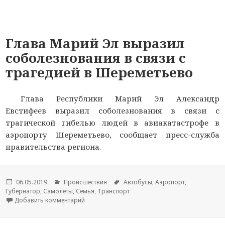
Глава Марий Эл выразил
соболезнования в связи с
трагедией в Шереметьево
Глава Республики Марий Эл Александр
Евстифеев выразил соболезнования в связи с
трагической гибелью людей в авиакатастрофе в
аэропорту Шереметьево, сообщает пресс-служба
правительства региона.
Опубликовано
06.05.2019
Рубрики
Происшествия
Метки
Автобусы
,
Аэропорт
,
Губернатор
,
Самолеты
,
Семья
,
Транспорт
Добавить комментарий
к новости Глава Марий Эл выразил соболезнов