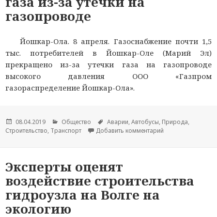
газа из-за утечки на
газопроводе
Йошкар-Ола. 8 апреля. Газоснабжение почти 1,5
тыс. потребителей в Йошкар-Оле (Марий Эл)
прекращено из-за утечки газа на газопроводе
высокого давления ООО «Газпром
газораспределение Йошкар-Ола».
Опубликовано
08.04.2019
Рубрики
Общество
Метки
Аварии
,
Автобусы
,
Природа
,
Строительство
,
Транспорт
Добавить комментарий
к новости Почти 1
Эксперты оценят
воздействие строительства
гидроузла на Волге на
экологию