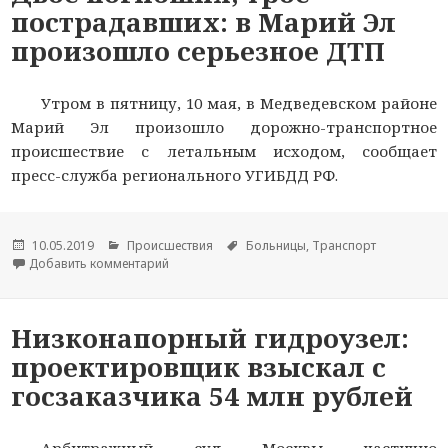
пострадавших: в Марий Эл
произошло серьезное ДТП
Утром в пятницу, 10 мая, в Медведевском районе
Марий Эл произошло дорожно-транспортное
происшествие с летальным исходом, сообщает
пресс-служба регионального УГИБДД РФ.
Опубликовано
10.05.2019
Рубрики
Происшествия
Метки
Больницы
,
Транспорт
Добавить комментарий
к новости Двое погибших, трое пострадавших
Низконапорный гидроузел:
проектировщик взыскал с
госзаказчика 54 млн рублей
Арбитражный суд Москвы частично