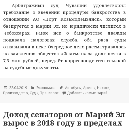
Арбитражный суд Чувашии удовлетворил
требование о введении процедуры банкротства в
отношении АО «Порт Козьмодемьянск», который
базируется в Марий Эл, но юридически числится в
Чебоксарах. Ранее иск о банкротстве дважды
подавала налоговая служба, оба раза суды
отказывали в иске. Очередное дело рассматривалось
по заявлению общества «Флагман» за долг почти в
7,5 млн рублей, передаёт корреспондентсо ссылкой
на судебные документы.
Опубликовано
22.04.2019
Рубрики
Экономика
Метки
Автобусы
,
Аресты
,
Налоги
,
Производство
,
Суды
,
Транспорт
Добавить комментарий
к новости С
Доход сенаторов от Марий Эл
вырос в 2018 году в пределах