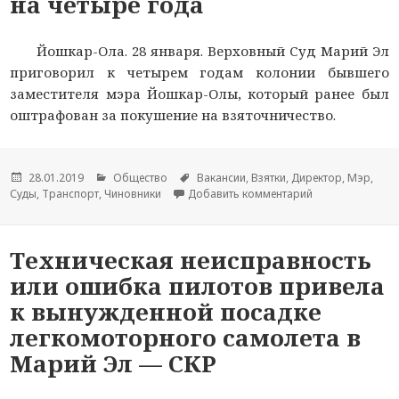
на четыре года
Йошкар-Ола. 28 января. Верховный Суд Марий Эл
приговорил к четырем годам колонии бывшего
заместителя мэра Йошкар-Олы, который ранее был
оштрафован за покушение на взяточничество.
Опубликовано
28.01.2019
Рубрики
Общество
Метки
Вакансии
,
Взятки
,
Директор
,
Мэр
,
Суды
,
Транспорт
,
Чиновники
Добавить комментарий
к новости Суд 
Техническая неисправность
или ошибка пилотов привела
к вынужденной посадке
легкомоторного самолета в
Марий Эл — СКР