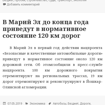
Бюджет
,
Пробки
,
Строительство
,
Суды
,
Транспорт
,
Экология
Добавить комментарий
к новости Низконапорный гидроузел: проектир
В Марий Эл до конца года
приведут в нормативное
состояние 120 км дорог
В Марий Эл в первый год действия нацпроекта
«Безопасные и качественные автомобильные дороги»
приведут в нормативное состояние около 120 км
дорожной сети. Об этомсообщили в пресс-службе
нацпроекта. 100 км дорожного покрытия
отремонтируют на региональных трассах, 19 км
дорог отремонтируют и реконструируют в Йошкар-
Олинской агломерации.
Опубликовано
07.05.2019
Рубрики
Экономика
Метки
Автобусы
,
Бюджет
,
Дороги
,