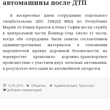
автомашины после ДТП
В воскресенье днем сотрудники отдельного
спецбатальона ДПС ГИБДД МВД по Республике
Марий Эл Роман Крылов и Ренат Сафин несли службу
в центральной части Йошкар-Олы. Около 13 часов,
когда оба сотрудника были заняты составлением
административных материалов в отношении
нарушителей правил дорожной безопасности, на
перекрестке произошло дорожно-транспортное
происшествие с участием двух легковых автомашин,
в результате чего один из автомобилей загорелся.
Опубликовано
13.05.2019
Рубрики
Общество
Метки
Администрация
,
Транспорт
Добавить комментарий
к новости Инспекторы ДПС в Марий Эл помогл