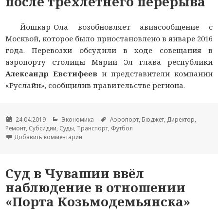
после трёхлетнего перерыва
Йошкар-Ола возобновляет авиасообщение с
Москвой, которое было приостановлено в январе 2016
года. Перевозки обсудили в ходе совещания в
аэропорту столицы Марий Эл глава республики
Александр Евстифеев
и представители компании
«Руслайн», сообщилив правительстве региона.
Опубликовано
24.04.2019
Рубрики
Экономика
Метки
Аэропорт
,
Бюджет
,
Директор
,
Ремонт
,
Субсидии
,
Суды
,
Транспорт
,
Футбол
Добавить комментарий
к новости Йошкар-Ола возобновляет авиасооб
Суд в Чувашии ввёл
наблюдение в отношении
«Порта Козьмодемьянска»