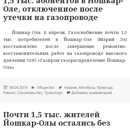
1,5 тыс. абонентов в Йошкар-
Оле, отключенное после
утечки на газопроводе
Йошкар-Ола. 8 апреля. Газоснабжение почти 1,5
тыс. потребителей в Йошкар-Оле (Марий Эл)
восстановлено после завершение ремонтно-
восстановительных работ на газопроводе высокого
давления ООО «Газпром газораспределение Йошкар-
Ола».
Опубликовано
08.04.2019
Рубрики
Общество
Метки
Аварии
,
Автобусы
,
Природа
,
Ремонт
,
Строительство
,
Транспорт
Добавить комментарий
к новости
Почти 1,5 тыс. жителей
Йошкар-Олы остались без