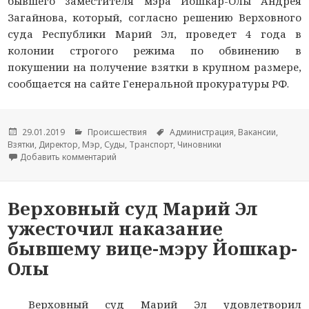
бывшего заместителя мэра Йошкар-Олы Андрея
Загайнова, который, согласно решению Верховного
суда Республики Марий Эл, проведет 4 года в
колонии строгого режима по обвинению в
покушении на получение взятки в крупном размере,
сообщается на сайте Генеральной прокуратуры РФ.
Опубликовано
29.01.2019
Рубрики
Происшествия
Метки
Администрация
,
Вакансии
,
Взятки
,
Директор
,
Мэр
,
Суды
,
Транспорт
,
Чиновники
Добавить комментарий
к новости Бывшего вице-мэра Йошкар-Олы пр
Верховный суд Марий Эл
ужесточил наказание
бывшему вице-мэру Йошкар-
Олы
Верховный суд Марий Эл удовлетворил