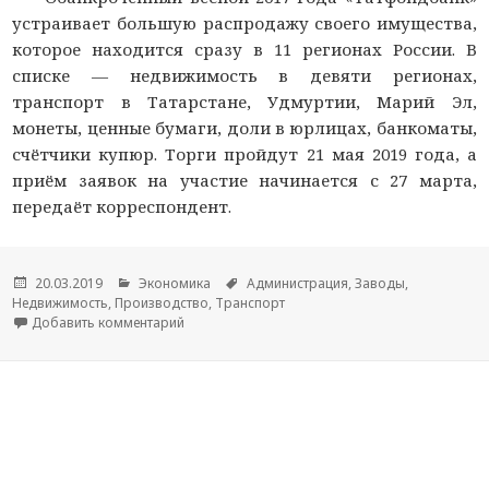
устраивает большую распродажу своего имущества,
которое находится сразу в 11 регионах России. В
списке — недвижимость в девяти регионах,
транспорт в Татарстане, Удмуртии, Марий Эл,
монеты, ценные бумаги, доли в юрлицах, банкоматы,
счётчики купюр. Торги пройдут 21 мая 2019 года, а
приём заявок на участие начинается с 27 марта,
передаёт корреспондент.
Опубликовано
20.03.2019
Рубрики
Экономика
Метки
Администрация
,
Заводы
,
Недвижимость
,
Производство
,
Транспорт
Добавить комментарий
к новости Банкрот «Татфондбанк» устраивает