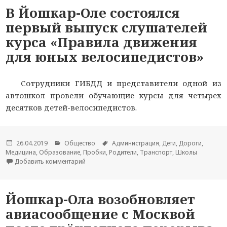
В Йошкар-Оле состоялся
первый выпуск слушателей
курса «Правила движения
для юных велосипедистов»
Сотрудники ГИБДД и представители одной из
автошкол провели обучающие курсы для четырех
десятков детей-велосипедистов.
Опубликовано
26.04.2019
Рубрики
Общество
Метки
Администрация
,
Дети
,
Дороги
,
Медицина
,
Образование
,
Пробки
,
Родители
,
Транспорт
,
Школы
Добавить комментарий
к новости В Йошкар-Оле состоялся первый вы
Йошкар-Ола возобновляет
авиасообщение с Москвой