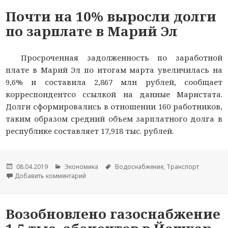
Почти на 10% выросли долги
по зарплате в Марий Эл
Просроченная задолженность по заработной
плате в Марий Эл по итогам марта увеличилась на
9,6% и составила 2,867 млн рублей, сообщает
корреспондентсо ссылкой на данные Маристата.
Долги сформировались в отношении 160 работников,
таким образом средний объем зарплатного долга в
республике составляет 17,918 тыс. рублей.
Опубликовано
08.04.2019
Рубрики
Экономика
Метки
Водоснабжение
,
Транспорт
Добавить комментарий
к новости Почти на 10% выросли долги по зар
Возобновлено газоснабжение