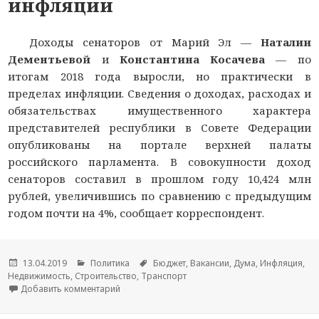
инфляции
Доходы сенаторов от Марий Эл —
Наталии
Дементьевой
и
Константина Косачева
— по
итогам 2018 года выросли, но практически в
пределах инфляции. Сведения о доходах, расходах и
обязательствах имущественного характера
представителей республики в Совете Федерации
опубликованы на портале верхней палаты
российского парламента. В совокупности доход
сенаторов составил в прошлом году 10,424 млн
рублей, увеличившись по сравнению с предыдущим
годом почти на 4%, сообщает корреспондент.
Опубликовано
13.04.2019
Рубрики
Политика
Метки
Бюджет
,
Вакансии
,
Дума
,
Инфляция
,
Недвижимость
,
Строительство
,
Транспорт
Добавить комментарий
к новости Доход сенаторов от Марий Эл вырос