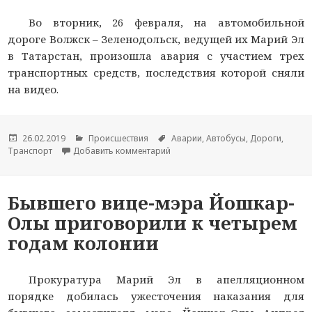
Во вторник, 26 февраля, на автомобильной
дороге Волжск – Зеленодольск, ведущей их Марий Эл
в Татарстан, произошла авария с участием трех
транспортных средств, последствия которой сняли
на видео.
Опубликовано
26.02.2019
Рубрики
Происшествия
Метки
Аварии
,
Автобусы
,
Дороги
,
Транспорт
Добавить комментарий
к новости Автобус, КамАЗ и минив
Бывшего вице-мэра Йошкар-
Олы приговорили к четырем
годам колонии
Прокуратура Марий Эл в апелляционном
порядке добилась ужесточения наказания для