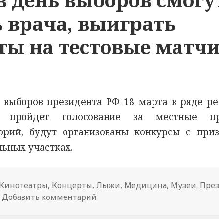
ь врача, выиграть
ты на тестовые матч
 выборов президента РФ 18 марта в ряде ре
а пройдет голосование за местные пр
орий, будут организованы конкурсы с при
ьных участках.
Кинотеатры
,
Концерты
,
Лыжи
,
Медицина
,
Музеи
,
Пре
Добавить комментарий
к новости Жители Поволжья в 