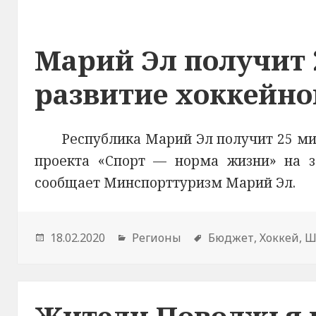
Марий Эл получит 
развитие хоккейно
Республика Марий Эл получит 25 ми
проекта «Спорт — норма жизни» на за
сообщает Минспорттуризм Марий Эл.
Опубликовано
18.02.2020
Рубрики
Регионы
Метки
Бюджет
,
Хоккей
,
Ш
Жители Поволжья в