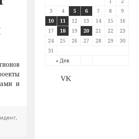
1
2
3
4
5
6
7
8
9
10
11
12
13
14
15
16
и
17
18
19
20
21
22
23
24
25
26
27
28
29
30
31
« Дек
гионов
оекты
VK
зами и
зидент
,
день выборов смогут бесплатно посетить врача, выигр