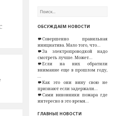
Н
а
й
С
ОБСУЖДАЕМ НОВОСТИ
т
и
Совершенно правильная
:
инициатива. Мало того, что…
За электропроводкой надо
смотреть лучше. Может…
Если на них обратили
внимание еще в прошлом году,
…
е
Как это они вину свою не
признают если задержали…
Сами виновники пожара где
интересно в это время…
ГЛАВНЫЕ НОВОСТИ