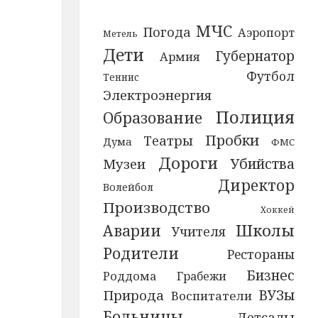
МЧС
Погода
Аэропорт
Метель
Дети
Губернатор
Армия
Футбол
Теннис
Электроэнергия
Полиция
Образование
Пробки
Театры
Дума
ФМС
Дороги
Убийства
Музеи
Директор
Волейбол
Производство
Хоккей
Школы
Аварии
Учителя
Родители
Рестораны
Бизнес
Роддома
Грабежи
ВУЗы
Природа
Воспитатели
Больницы
Детсады