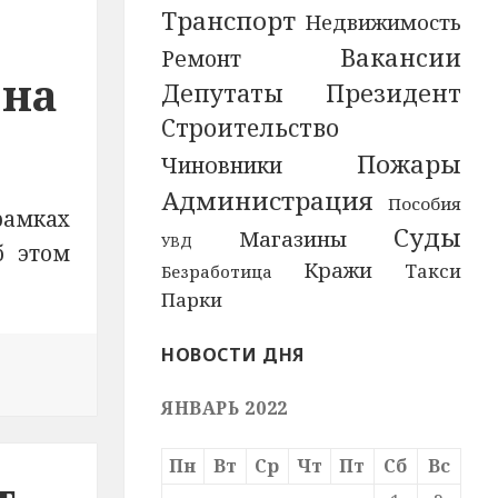
Транспорт
Недвижимость
Вакансии
Ремонт
 на
Депутаты
Президент
Строительство
Пожары
Чиновники
Администрация
Пособия
рамках
Суды
Магазины
УВД
б этом
Кражи
Такси
Безработица
Парки
НОВОСТИ ДНЯ
олучит 25 миллионов рублей на развитие хоккейного с
ЯНВАРЬ 2022
Пн
Вт
Ср
Чт
Пт
Сб
Вс
т