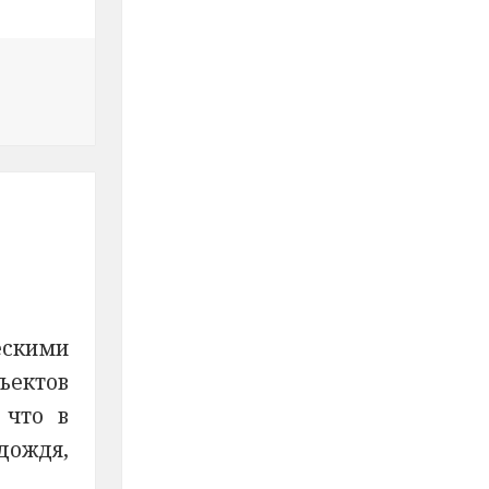
ижения в детских садах Йошкар-Олы
ескими
ъектов
 что в
дождя,