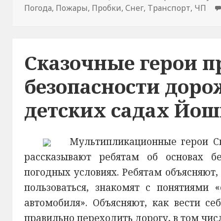
Погода
,
Пожары
,
Пробки
,
Снег
,
Транспорт
,
ЧП
Сказочные герои п
безопасности доро
детских садах Йо
Мультипликационные герои С
рассказывают ребятам об основах б
погодных условиях. Ребятам объясняют,
пользоваться, знакомят с понятиями 
автомобиля». Объясняют, как вести се
правильно переходить дорогу, в том числ