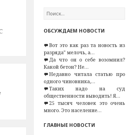
Н
а
й
С
ОБСУЖДАЕМ НОВОСТИ
т
и
Вот это как раз та новость из
:
разряда" мелочь, а…
Да что он о себе возомнил?
Какой бетон? Не…
Недавно читала статью про
одного чиновника,…
Таких надо на суд
е
общественности выводить! Я…
25 тысяч человек это очень
много. Это население…
ГЛАВНЫЕ НОВОСТИ