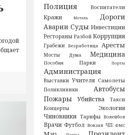
ь
Полиция
Воспитатели
Дороги
Кражи
Метель
Суды
Аварии
Инвестиции
Коррупция
Рестораны
Разбой
огодой
Аресты
Грабежи
Безработица
общает
Медицина
Мосты
Дума
Парки
Пособия
Порты
Администрация
Учителя
Выставки
Самолеты
вости Жители пяти районов Марий Эл остались без свет
Автобусы
Поликлиники
Пожары
Убийства
Такси
Экология
Концерты
Чиновники
Тарифы
Волейбол
Врачи
Футбол
ЧП
Вокзал
ФМС
Президент
Мэр
Шахты