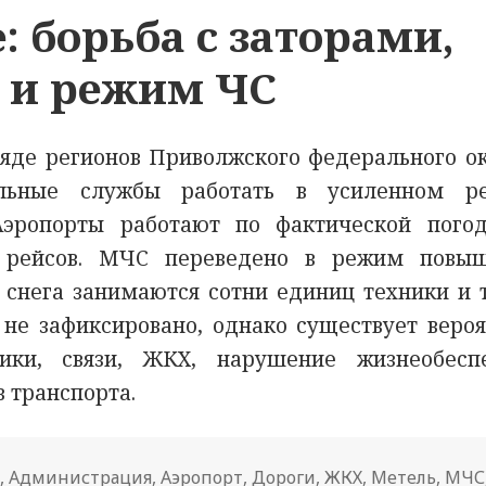
 борьба с заторами,
 и режим ЧС
яде регионов Приволжского федерального ок
льные службы работать в усиленном р
Аэропорты работают по фактической пого
у рейсов. МЧС переведено в режим повы
т снега занимаются сотни единиц техники и 
 не зафиксировано, однако существует вероя
ики, связи, ЖКХ, нарушение жизнеобесп
 транспорта.
ы
,
Администрация
,
Аэропорт
,
Дороги
,
ЖКХ
,
Метель
,
МЧС