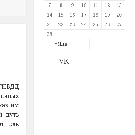
 борьба с заторами, отмена авиарейсов и режим ЧС
7
8
9
10
11
12
13
14
15
16
17
18
19
20
21
22
23
24
25
26
27
28
« Янв
VK
 ГИБДД
личных
как им
й путь
т, как