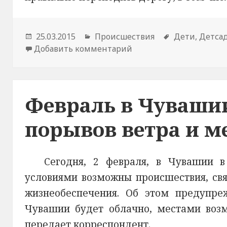
Опубликовано
25.03.2015
Рубрики
Происшествия
Метки
Дети
,
Детса
Добавить комментарий
к новости Сказочные г
Февраль в Чувашии
порывов ветра и м
Сегодня, 2 февраля, в Чувашии в
условиями возможны происшествия, св
жизнеобеспечения. Об этом предупре
Чувашии будет облачно, местами возм
передает корреспондент.