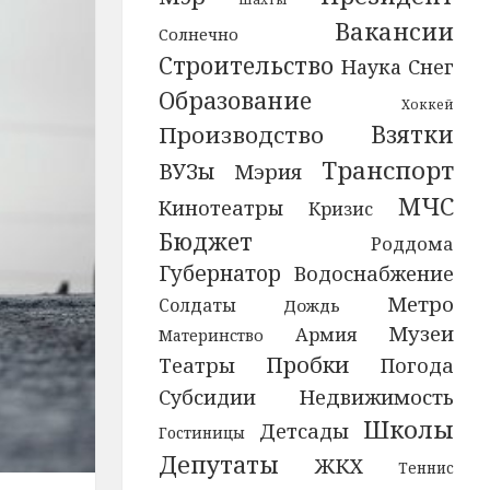
Вакансии
Солнечно
Строительство
Наука
Снег
Образование
Хоккей
Взятки
Производство
Транспорт
ВУЗы
Мэрия
МЧС
Кинотеатры
Кризис
Бюджет
Роддома
Губернатор
Водоснабжение
Метро
Солдаты
Дождь
Музеи
Армия
Материнство
Пробки
Театры
Погода
Субсидии
Недвижимость
Школы
Детсады
Гостиницы
Депутаты
ЖКХ
Теннис