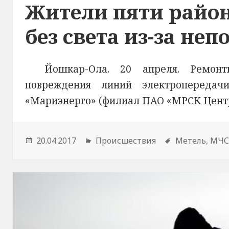
Жители пяти район
без света из-за не
Йошкар-Ола. 20 апреля. Ремон
повреждения линий электропередач
«Мариэнерго» (филиал ПАО «МРСК Центр
Опубликовано
20.04.2017
Рубрики
Происшествия
Метки
Метель
,
МЧ