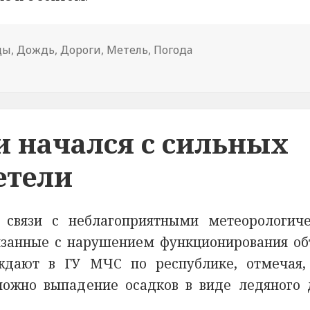
ды
,
Дождь
,
Дороги
,
Метель
,
Погода
ерои проводят занятия по безопасности дорожного дв
 начался с сильных
етели
 связи с неблагоприятными метеорологич
язанные с нарушением функционирования об
ждают в ГУ МЧС по республике, отмечая,
ожно выпадение осадков в виде ледяного 