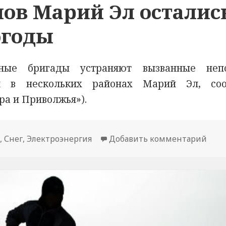
ов Марий Эл осталис
погоды
тные бригады устраняют вызванные неп
и в нескольких районах Марий Эл, со
а и Приволжья»).
С
,
Снег
,
Электроэнергия
Добавить комментарий
к но