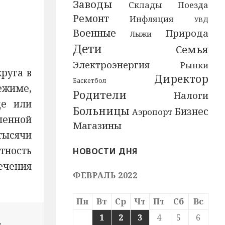
Заводы
Склады
Поезда
Ремонт
Инфляция
УВД
Военные
Природа
Лыжи
Дети
Семья
Электроэнергия
Рынки
руга в
Директор
Баскетбол
ежиме,
Родители
Налоги
де или
Больницы
Бизнес
Аэропорт
шенной
Магазины
тысячи
тность
НОВОСТИ ДНЯ
ечения
ФЕВРАЛЬ 2022
Пн
Вт
Ср
Чт
Пт
Сб
Вс
1
2
3
4
5
6
,