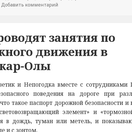
Добавить комментарий
к новости Циклон в Поволжье:
роводят занятия по
жного движения в
шкар-Олы
ветик и Непогодка вместе с сотрудниками
езопасного поведения на дороге при раз
 что такое паспорт дорожной безопасности и 
«световозвращающий элемент» и «тормозно
бя в дождь, туман или метель, и показываю
е и с зонтом.