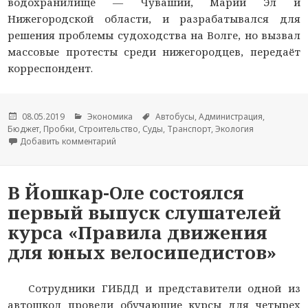
водохранилище — Чувашии, Марий Эл и
Нижегородской области, и разрабатывался для
решения проблемы судоходства на Волге, но вызвал
массовые протесты среди нижегородцев, передаёт
корреспондент.
Опубликовано
08.05.2019
Рубрики
Экономика
Метки
Автобусы
,
Администрация
,
Бюджет
,
Пробки
,
Строительство
,
Суды
,
Транспорт
,
Экология
Добавить комментарий
к новости Низконапорный гидроузел: проектир
В Йошкар-Оле состоялся
первый выпуск слушателей
курса «Правила движения
для юных велосипедистов»
Сотрудники ГИБДД и представители одной из
автошкол провели обучающие курсы для четырех