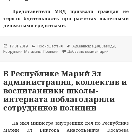
Представители МВД призвали граждан не
терять бдительность при расчетах наличными
денежными средствами.
Опубликовано
17.01.2019
Рубрики
Происшествия
Метки
Администрация
,
Заводы
,
Коррупция
,
Магазины
,
Полиция
Добавить комментарий
к новости В 
В Республике Марий Эл
администрация, коллектив и
воспитанники школы-
интерната поблагодарили
сотрудников полиции
На имя министра внутренних дел по Республике
Марий Эл Виктора Анатольевича Косарева