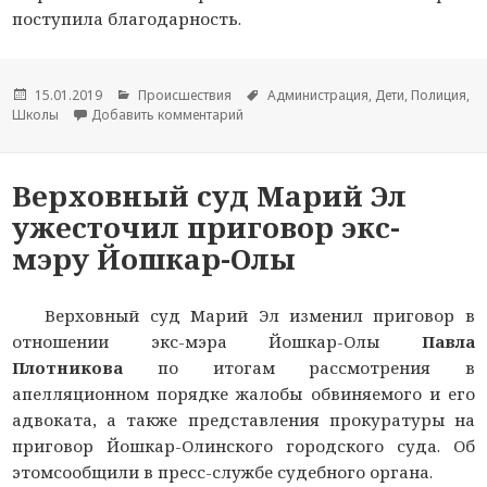
поступила благодарность.
Опубликовано
15.01.2019
Рубрики
Происшествия
Метки
Администрация
,
Дети
,
Полиция
,
Школы
Добавить комментарий
к новости В Республике Марий Эл ад
Верховный суд Марий Эл
ужесточил приговор экс-
мэру Йошкар-Олы
Верховный суд Марий Эл изменил приговор в
отношении экс-мэра Йошкар-Олы
Павла
Плотникова
по итогам рассмотрения в
апелляционном порядке жалобы обвиняемого и его
адвоката, а также представления прокуратуры на
приговор Йошкар-Олинского городского суда. Об
этомсообщили в пресс-службе судебного органа.