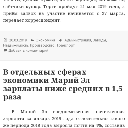
счётчики купюр. Торги пройдут 21 мая 2019 года, а
приём заявок на участие начинается с 27 марта,
передаёт корреспондент.
Опубликовано
20.03.2019
Рубрики
Экономика
Метки
Администрация
,
Заводы
,
Недвижимость
,
Производство
,
Транспорт
Добавить комментарий
к новости Банкрот «Татфондбанк» устраивает
В отдельных сферах
экономики Марий Эл
зарплаты ниже средних в 1,5
раза
В Марий Эл среднемесячная начисленная
зарплата за январь 2019 года относительно такого
же периода 2018 года выросла почти на 4%, составив