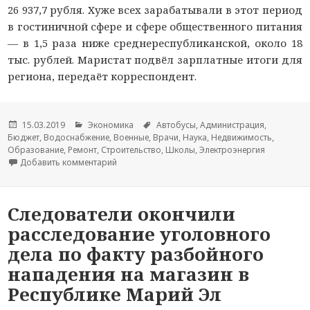
26 937,7 рубля. Хуже всех зарабатывали в этот период
в гостиничной сфере и сфере общественного питания
— в 1,5 раза ниже среднереспубликанской, около 18
тыс. рублей. Маристат подвёл зарплатные итоги для
региона, передаёт корреспондент.
Опубликовано
15.03.2019
Рубрики
Экономика
Метки
Автобусы
,
Администрация
,
Бюджет
,
Водоснабжение
,
Военные
,
Врачи
,
Наука
,
Недвижимость
,
Образование
,
Ремонт
,
Строительство
,
Школы
,
Электроэнергия
Добавить комментарий
к новости В отдельных сферах экономики Мари
Следователи окончили
расследование уголовного
дела по факту разбойного
нападения на магазин в
Республике Марий Эл