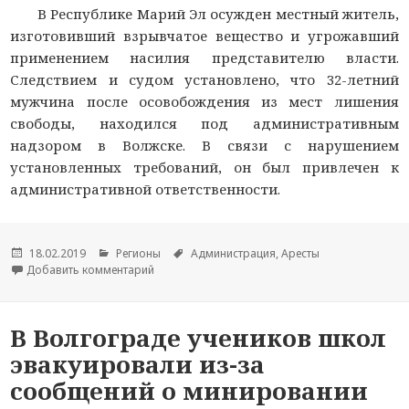
В Республике Марий Эл осужден местный житель,
изготовивший взрывчатое вещество и угрожавший
применением насилия представителю власти.
Следствием и судом установлено, что 32-летний
мужчина после осовобождения из мест лишения
свободы, находился под административным
надзором в Волжске. В связи с нарушением
установленных требований, он был привлечен к
административной ответственности.
Опубликовано
18.02.2019
Рубрики
Регионы
Метки
Администрация
,
Аресты
Добавить комментарий
к новости Житель Марий Эл получил 7 лет кол
В Волгограде учеников школ
эвакуировали из-за
сообщений о минировании