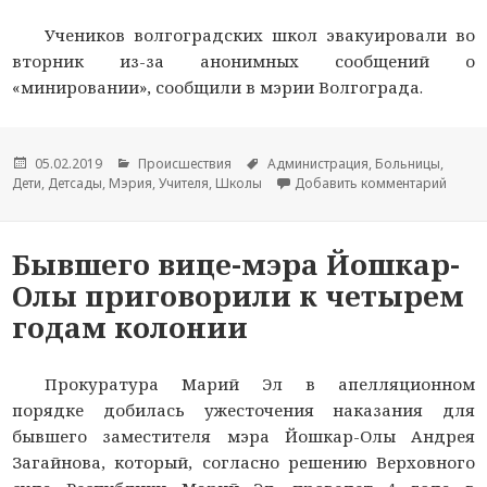
Учеников волгоградских школ эвакуировали во
вторник из-за анонимных сообщений о
«минировании», сообщили в мэрии Волгограда.
Опубликовано
05.02.2019
Рубрики
Происшествия
Метки
Администрация
,
Больницы
,
Дети
,
Детсады
,
Мэрия
,
Учителя
,
Школы
Добавить комментарий
к нов
Бывшего вице-мэра Йошкар-
Олы приговорили к четырем
годам колонии
Прокуратура Марий Эл в апелляционном
порядке добилась ужесточения наказания для
бывшего заместителя мэра Йошкар-Олы Андрея
Загайнова, который, согласно решению Верховного