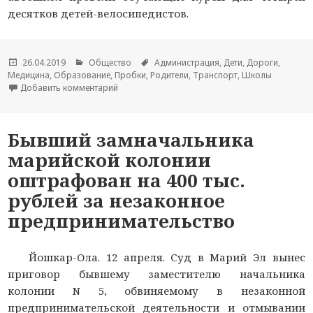
десятков детей-велосипедистов.
Опубликовано
26.04.2019
Рубрики
Общество
Метки
Администрация
,
Дети
,
Дороги
,
Медицина
,
Образование
,
Пробки
,
Родители
,
Транспорт
,
Школы
Добавить комментарий
к новости В Йошкар-Оле состоялся первый вы
Бывший замначальника
марийской колонии
оштрафован на 400 тыс.
рублей за незаконное
предпринимательство
Йошкар-Ола. 12 апреля. Суд в Марий Эл вынес
приговор бывшему заместителю начальника
колонии N 5, обвиняемому в незаконной
предпринимательской деятельности и отмывании