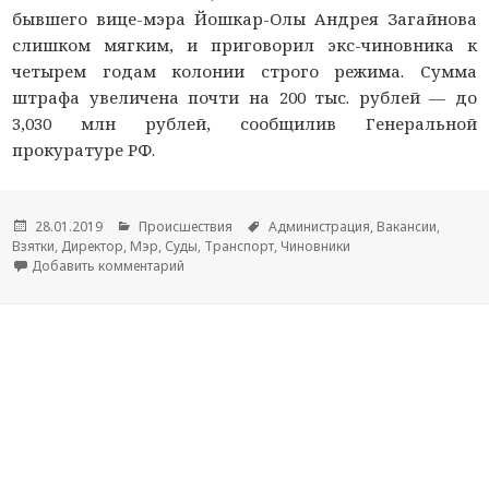
бывшего вице-мэра Йошкар-Олы Андрея Загайнова
слишком мягким, и приговорил экс-чиновника к
четырем годам колонии строго режима. Сумма
штрафа увеличена почти на 200 тыс. рублей — до
3,030 млн рублей, сообщилив Генеральной
прокуратуре РФ.
Опубликовано
28.01.2019
Рубрики
Происшествия
Метки
Администрация
,
Вакансии
,
Взятки
,
Директор
,
Мэр
,
Суды
,
Транспорт
,
Чиновники
Добавить комментарий
к новости Верховный суд Марий Эл ужесточи