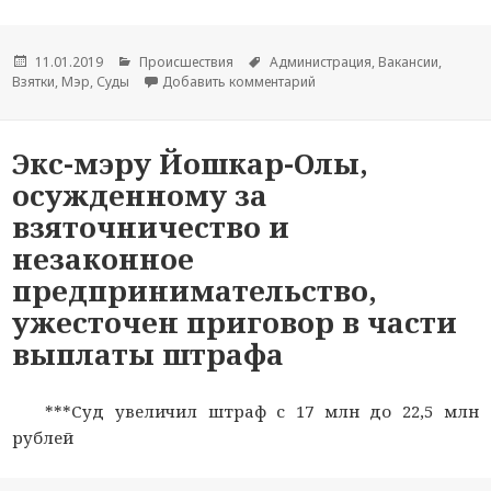
Опубликовано
11.01.2019
Рубрики
Происшествия
Метки
Администрация
,
Вакансии
,
Взятки
,
Мэр
,
Суды
Добавить комментарий
к новости Верховный суд 
Экс-мэру Йошкар-Олы,
осужденному за
взяточничество и
незаконное
предпринимательство,
ужесточен приговор в части
выплаты штрафа
***Суд увеличил штраф с 17 млн до 22,5 млн
рублей