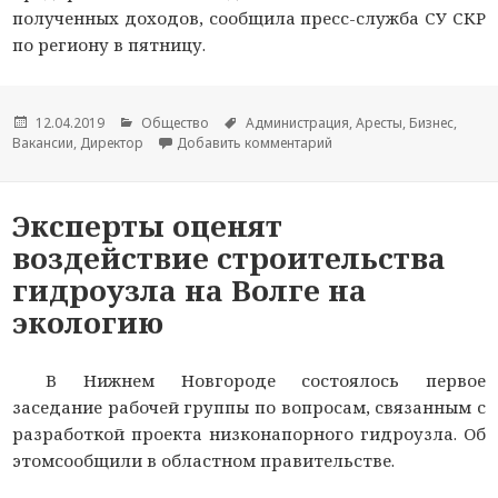
полученных доходов, сообщила пресс-служба СУ СКР
по региону в пятницу.
Опубликовано
12.04.2019
Рубрики
Общество
Метки
Администрация
,
Аресты
,
Бизнес
,
Вакансии
,
Директор
Добавить комментарий
к новости Бывший замна
Эксперты оценят
воздействие строительства
гидроузла на Волге на
экологию
В Нижнем Новгороде состоялось первое
заседание рабочей группы по вопросам, связанным с
разработкой проекта низконапорного гидроузла. Об
этомсообщили в областном правительстве.