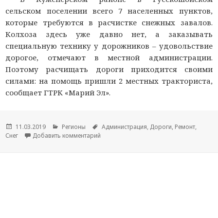
сельском поселении всего 7 населенных пунктов,
которые требуются в расчистке снежных завалов.
Колхоза здесь уже давно нет, а заказывать
специальную технику у дорожников – удовольствие
дорогое, отмечают в местной администрации.
Поэтому расчищать дороги приходится своими
силами: на помощь пришли 2 местных тракториста,
сообщает ГТРК «Марий Эл».
Опубликовано
11.03.2019
Рубрики
Регионы
Метки
Администрация
,
Дороги
,
Ремонт
,
Снег
Добавить комментарий
к новости В Марий Эл два тракториста 