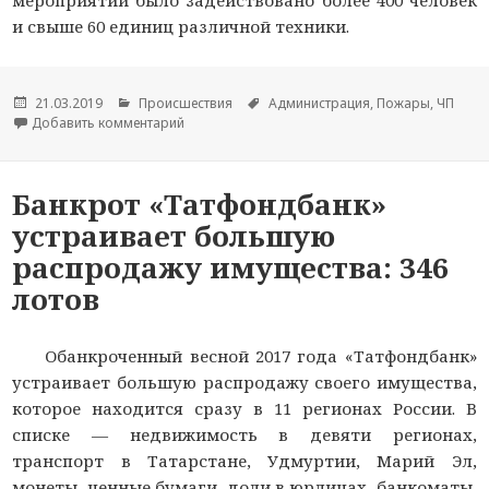
и свыше 60 единиц различной техники.
Опубликовано
21.03.2019
Рубрики
Происшествия
Метки
Администрация
,
Пожары
,
ЧП
Добавить комментарий
к новости В Йошкар-Оле пожарные и спасатели
Банкрот «Татфондбанк»
устраивает большую
распродажу имущества: 346
лотов
Обанкроченный весной 2017 года «Татфондбанк»
устраивает большую распродажу своего имущества,
которое находится сразу в 11 регионах России. В
списке — недвижимость в девяти регионах,
транспорт в Татарстане, Удмуртии, Марий Эл,
монеты, ценные бумаги, доли в юрлицах, банкоматы,