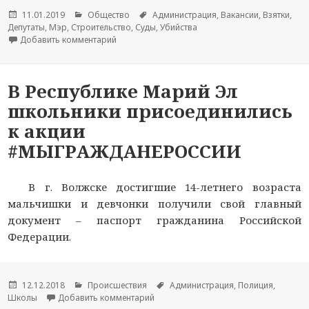
Опубликовано
11.01.2019
Рубрики
Общество
Метки
Администрация
,
Вакансии
,
Взятки
,
Депутаты
,
Мэр
,
Строительство
,
Суды
,
Убийства
Добавить комментарий
к новости Экс-мэру Йошкар-Олы, осужденному
В Республике Марий Эл
школьники присоединились
к акции
#МЫГРАЖДАНЕРОССИИ
В г. Волжске достигшие 14-летнего возраста
мальчишки и девчонки получили свой главный
документ – паспорт гражданина Российской
Федерации.
Опубликовано
12.12.2018
Рубрики
Происшествия
Метки
Администрация
,
Полиция
,
Школы
Добавить комментарий
к новости В Республике Марий Эл 