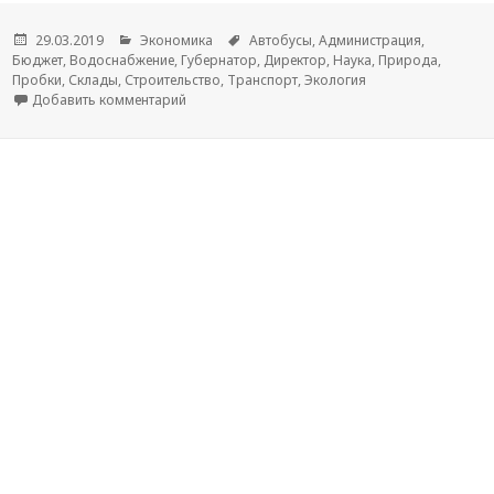
Опубликовано
29.03.2019
Рубрики
Экономика
Метки
Автобусы
,
Администрация
,
Бюджет
,
Водоснабжение
,
Губернатор
,
Директор
,
Наука
,
Природа
,
Пробки
,
Склады
,
Строительство
,
Транспорт
,
Экология
Добавить комментарий
к новости Эксперты оценят воздействие строит