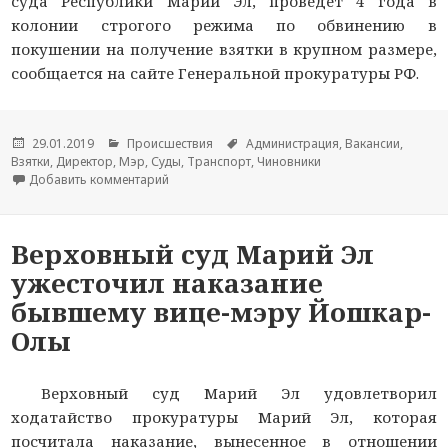
суда Республики Марий Эл, проведет 4 года в
колонии строгого режима по обвинению в
покушении на получение взятки в крупном размере,
сообщается на сайте Генеральной прокуратуры РФ.
Опубликовано
29.01.2019
Рубрики
Происшествия
Метки
Администрация
,
Вакансии
,
Взятки
,
Директор
,
Мэр
,
Суды
,
Транспорт
,
Чиновники
Добавить комментарий
к новости Бывшего вице-мэра Йошкар-Олы пр
Верховный суд Марий Эл
ужесточил наказание
бывшему вице-мэру Йошкар-
Олы
Верховный суд Марий Эл удовлетворил
ходатайство прокуратуры Марий Эл, которая
посчитала наказание, вынесенное в отношении