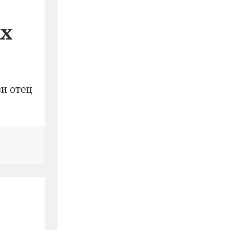
ях
и отец
ательных подразделениях Йошкар-Олы освятили техни