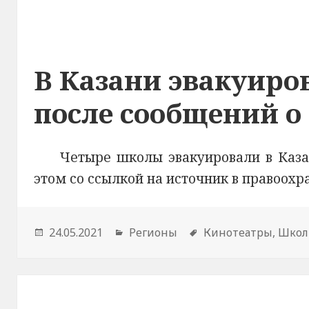
В Казани эвакуир
после сообщений 
Четыре школы эвакуировали в Каза
этом со ссылкой на источник в правоох
Опубликовано
24.05.2021
Рубрики
Регионы
Метки
Кинотеатры
,
Шко