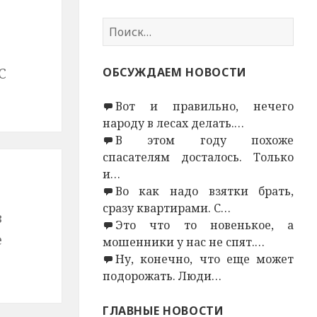
Н
а
й
С
ОБСУЖДАЕМ НОВОСТИ
т
и
Вот и правильно, нечего
:
народу в лесах делать.…
В этом году похоже
спасателям досталось. Только
и…
Во как надо взятки брать,
сразу квартирами. С…
з
Это что то новенькое, а
е
мошенники у нас не спят.…
Ну, конечно, что еще может
подорожать. Люди…
ГЛАВНЫЕ НОВОСТИ