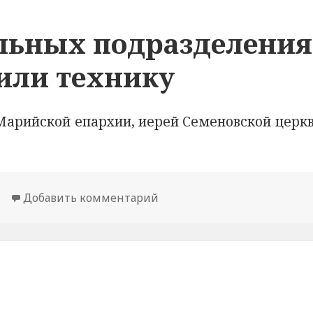
ельных подразделени
или технику
арийской епархии, иерей Семеновской церкв
Добавить комментарий
к новости В пожарно-спас