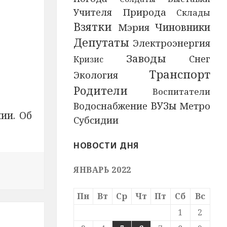
Природа
Учителя
Склады
Взятки
Чиновники
Мэрия
Депутаты
Электроэнергия
Заводы
Снег
Кризис
Транспорт
Экология
Родители
Воспитатели
ВУЗы
Водоснабжение
Метро
ии. Об
Субсидии
НОВОСТИ ДНЯ
ЯНВАРЬ 2022
уировали четыре школы после сообщений о минирован
Пн
Вт
Ср
Чт
Пт
Сб
Вс
1
2