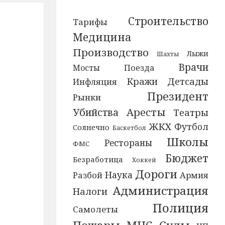
Строительство
Тарифы
Медицина
Производство
Лыжи
Шахты
Врачи
Мосты
Поезда
Детсады
Кражи
Инфляция
Президент
Рынки
Аресты
Убийства
Театры
ЖКХ
Футбол
Солнечно
Баскетбол
Школы
Рестораны
ФМС
Бюджет
Безработица
Хоккей
Дороги
Наука
Разбой
Армия
Администрация
Налоги
Полиция
Самолеты