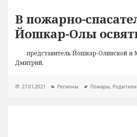
В пожарно-спасат
Йошкар-Олы освят
представитель Йошкар-Олинской и М
Дмитрий.
Опубликовано
27.01.2021
Рубрики
Регионы
Метки
Пожары
,
Родители