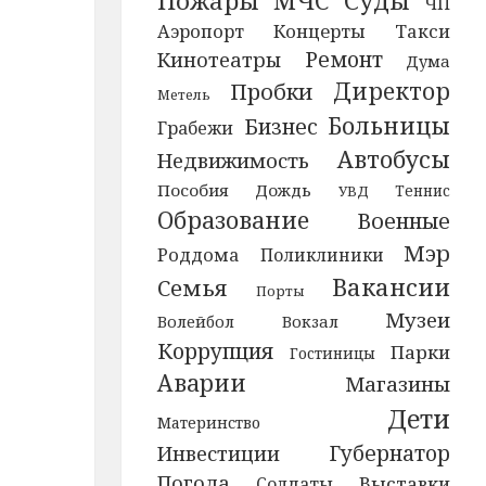
Пожары
МЧС
Суды
ЧП
Аэропорт
Концерты
Такси
Ремонт
Кинотеатры
Дума
Директор
Пробки
Метель
Больницы
Бизнес
Грабежи
Автобусы
Недвижимость
Пособия
Дождь
УВД
Теннис
Образование
Военные
Мэр
Роддома
Поликлиники
Вакансии
Семья
Порты
Музеи
Волейбол
Вокзал
Коррупция
Парки
Гостиницы
Аварии
Магазины
Дети
Материнство
Губернатор
Инвестиции
Погода
Выставки
Солдаты