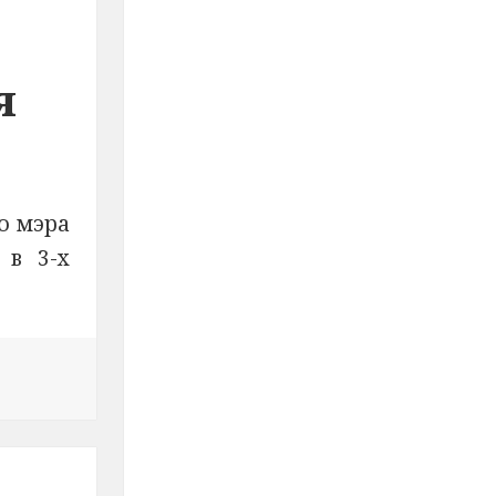
я
ю мэра
 в 3-х
Эл будут судить экс-заместителя мэра Йошкар-Олы