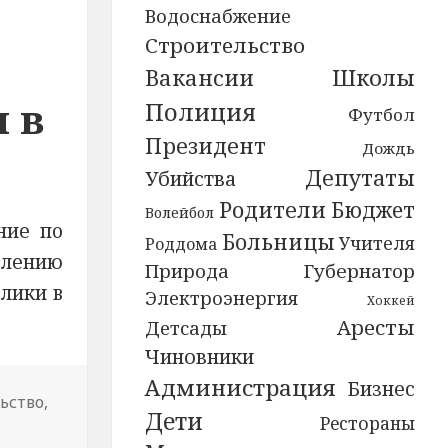
Водоснабжение
Строительство
Школы
Вакансии
 в
Полиция
Футбол
Президент
Дождь
Депутаты
Убийства
Родители
Бюджет
Волейбол
ние по
Больницы
Учителя
Роддома
влению
Природа
Губернатор
лики в
Электроэнергия
Хоккей
Аресты
Детсады
Чиновники
Администрация
Бизнес
ьство
,
Дети
Рестораны
тво и незаконное предпринимательство, вновь обвиня