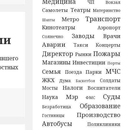
Медицина
ЧП
Вокзал
Театры
Самолеты
Материнство
Транспорт
Метро
Шахты
Кинотеатры
Аэропорт
Заводы
ми
Врачи
Солнечно
Аварии
Концерты
Такси
Пожары
Директор
Рынки
ывшего
Магазины
Инвестиции
Порты
стных
МЧС
Семья
Парки
Поезда
ЖКХ
Солдаты
Дума
Баскетбол
Налоги
Воспитатели
Мосты
Суды
Мэр
Наука
ФМС
Образование
т судить за злоупотребление полномочиями
Безработица
Производство
Гостиницы
Автобусы
Поликлиники