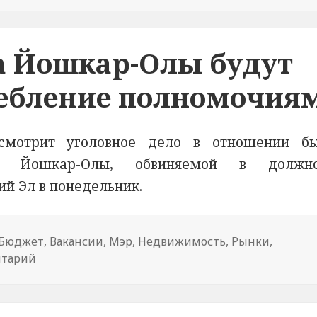
а Йошкар-Олы будут
ребление полномочия
ссмотрит уголовное дело в отношении б
ии Йошкар-Олы, обвиняемой в должно
ий Эл в понедельник.
Бюджет
,
Вакансии
,
Мэр
,
Недвижимость
,
Рынки
,
нтарий
к новости Бывшего вице-мэра Йошкар-Олы буду