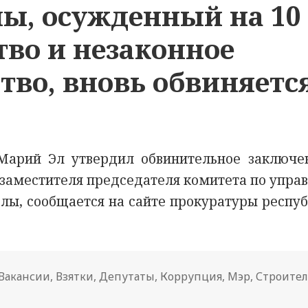
ы, осужденный на 10
тво и незаконное
во, вновь обвиняется
 Марий Эл утвердил обвинительное заключе
 заместителя председателя комитета по упра
, сообщается на сайте прокуратуры респуб
Вакансии
,
Взятки
,
Депутаты
,
Коррупция
,
Мэр
,
Строител
мэр Йошкар-Олы, осужденный на 10 лет за взяточничес