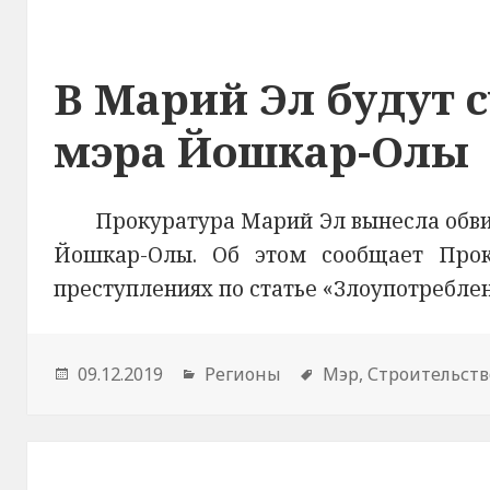
В Марий Эл будут с
мэра Йошкар-Олы
Прокуратура Марий Эл вынесла обв
Йошкар-Олы. Об этом сообщает Прок
преступлениях по статье «Злоупотребле
Опубликовано
09.12.2019
Рубрики
Регионы
Метки
Мэр
,
Строительств