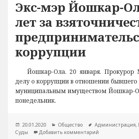
Экс-мэр Йошкар-Ол
лет за взяточничес
предпринимательст
коррупции
Йошкар-Ола. 20 января. Прокурор
делу о коррупции в отношении бывшего
муниципальным имуществом Йошкар-Олы
понедельник.
Опубликовано
20.01.2020
Рубрики
Общество
Метки
Администрация
,
Суды
Добавить комментарий
к новости Экс-