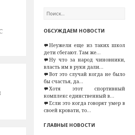
Н
а
й
С
ОБСУЖДАЕМ НОВОСТИ
т
и
Неужели еще из таких школ
:
дети сбегают. Там же…
Ну что за народ чиновники,
власть им в руки дали…
Вот это случай когда не было
бы счастья, да…
Хотя этот спортивный
и
комплекс единственный в…
Если это когда говорят умер в
своей кровати, то…
ГЛАВНЫЕ НОВОСТИ