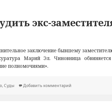
удить экс-заместител
инительное заключение бывшему заместител
уратура Марий Эл. Чиновница обвиняется
ние полномочиями».
о
,
Суды
Добавить комментарий
к новости В Марий 