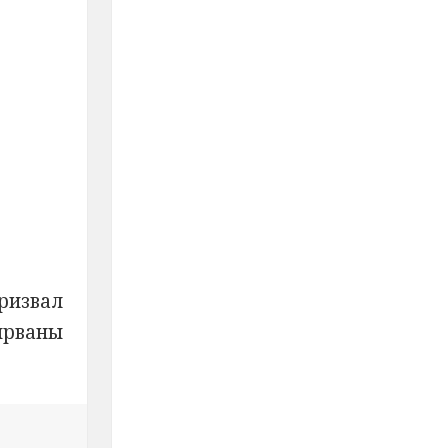
ризвал
ырваны
тата о необходимости «кланяться начальству» объяснил