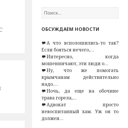
Н
а
й
С
ОБСУЖДАЕМ НОВОСТИ
т
и
А что всполошились-то так?
:
Если бояться нечего,…
Интересно, когда
мошенничают, эти люди о…
Ну, что же помогать
крымчанам действительно
надо.…
й
Ночь, да еще на обочине
трава горела,…
Адвокат просто
невоспитанный хам. Уж он то
должен…