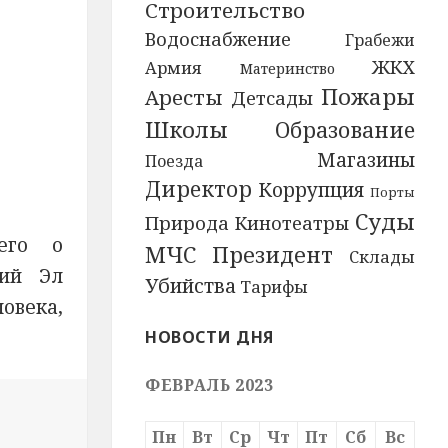
Строительство
Водоснабжение
Грабежи
ЖКХ
Армия
Материнство
Пожары
Аресты
Детсады
Школы
Образование
Магазины
Поезда
Директор
Коррупция
Порты
Суды
Природа
Кинотеатры
его о
МЧС
Президент
Склады
рий Эл
Убийства
Тарифы
овека,
НОВОСТИ ДНЯ
ФЕВРАЛЬ 2023
явившего о необходимости «кланяться начальству» деп
Пн
Вт
Ср
Чт
Пт
Сб
Вс