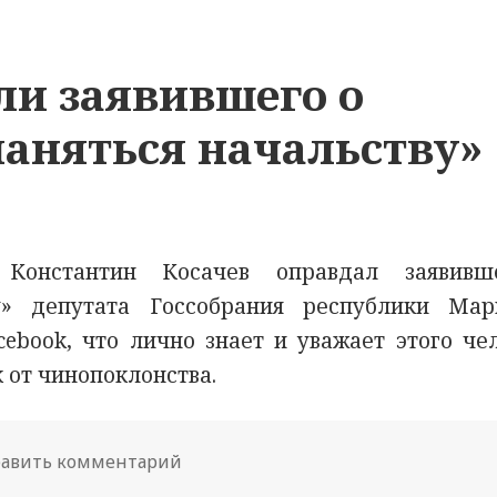
ли заявившего о
аняться начальству»
 Константин Косачев оправдал заявивш
ву» депутата Госсобрания республики Ма
ebook, что лично знает и уважает этого чел
 от чинопоклонства.
авить комментарий
к новости В Совфеде оправдали за