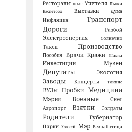
Рестораны
Учителя
Лыжи
ФМС
Выставки
Дума
Баскетбол
Транспорт
Инфляция
Дороги
Разбой
Электроэнергия
Солнечно
Производство
Такси
Врачи
Кражи
Пособия
Шахты
Музеи
Инвестиции
Депутаты
Экология
Заводы
Концерты
Теннис
Медицина
ВУЗы
Пробки
Военные
Мэрия
Снег
Взятки
Аэропорт
Солдаты
Родители
Губернатор
Мэр
Парки
Безработица
Хоккей