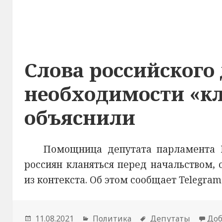
Слова российского 
необходимости «кл
объяснили
Помощница депутата парламента 
россиян кланяться перед начальством,
из контекста. Об этом сообщает Telegra
Опубликовано
11.08.2021
Рубрики
Политика
Метки
Депутаты
Доб