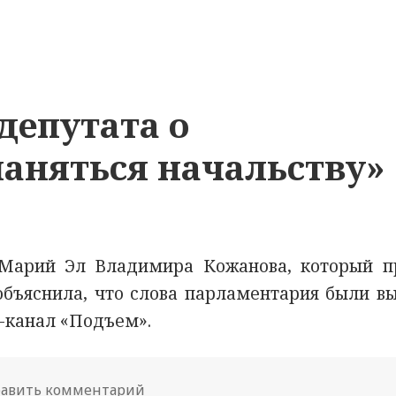
депутата о
аняться начальству»
Марий Эл Владимира Кожанова, который п
 объяснила, что слова парламентария были в
m-канал «Подъем».
авить комментарий
к новости Слова российского депу