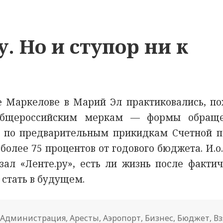
. Но и ступор ни к
 Маркелове в Марий Эл практиковались, по
общероссийским меркам — формы обращ
 по предварительным прикидкам Счетной п
более 75 процентов от годового бюджета. И.о
ал «Ленте.ру», есть ли жизнь после фактич
 стать в будущем.
,
Администрация
,
Аресты
,
Аэропорт
,
Бизнес
,
Бюджет
,
Вз