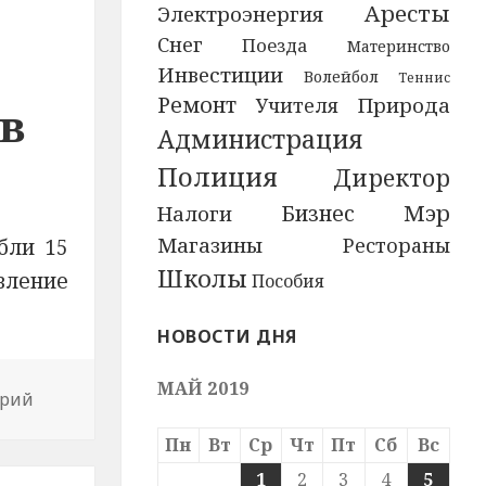
Аресты
Электроэнергия
Снег
Поезда
Материнство
Инвестиции
Волейбол
Теннис
Ремонт
Природа
Учителя
 в
Администрация
Полиция
Директор
Мэр
Бизнес
Налоги
Магазины
Рестораны
бли 15
Школы
вление
Пособия
НОВОСТИ ДНЯ
МАЙ 2019
арий
к новости Одного из четырех пострадавших в ДТП
Пн
Вт
Ср
Чт
Пт
Сб
Вс
1
2
3
4
5