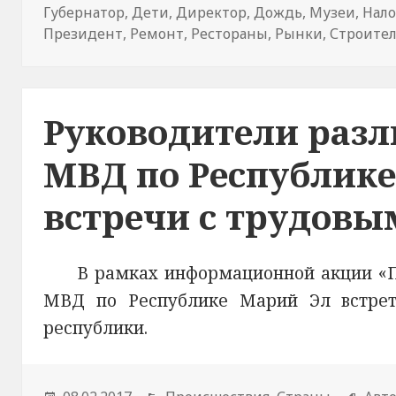
Губернатор
,
Дети
,
Директор
,
Дождь
,
Музеи
,
Нало
Президент
,
Ремонт
,
Рестораны
,
Рынки
,
Строител
Руководители раз
МВД по Республик
встречи с трудов
В рамках информационной акции «По
МВД по Республике Марий Эл встрет
республики.