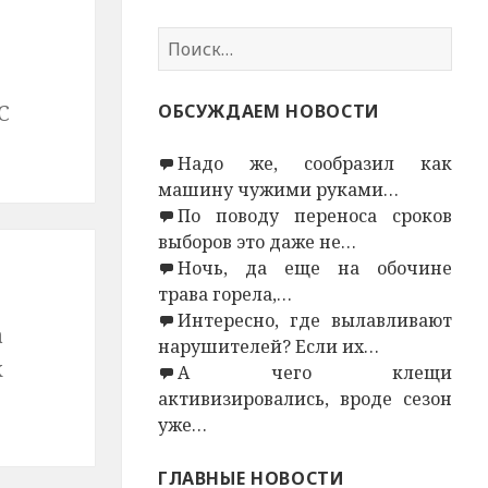
Н
а
й
С
ОБСУЖДАЕМ НОВОСТИ
т
и
Надо же, сообразил как
:
машину чужими руками…
По поводу переноса сроков
выборов это даже не…
Ночь, да еще на обочине
трава горела,…
Интересно, где вылавливают
а
нарушителей? Если их…
х
А чего клещи
активизировались, вроде сезон
уже…
ГЛАВНЫЕ НОВОСТИ