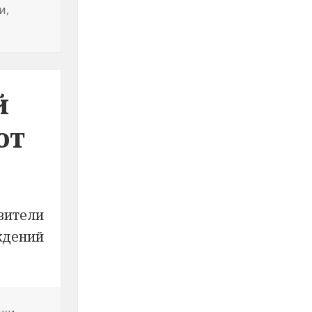
и
,
сти «Радоваться нечему. Но и ступор ни к чему»
й
ют
вители
ждений