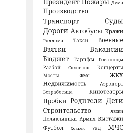
Президент
Пожары
Дума
Производство
Суды
Транспорт
Дороги
Автобусы
Кражи
Военные
Такси
Роддома
Вакансии
Взятки
Бюджет
Тарифы
Гостиницы
Разбой
Концерты
Солнечно
ЖКХ
Мосты
ФМС
Недвижимость
Аэропорт
Кинотеатры
Безработица
Дети
Родители
Пробки
Строительство
Лыжи
Выставки
Поликлиники
Армия
МЧС
Футбол
УВД
Хоккей