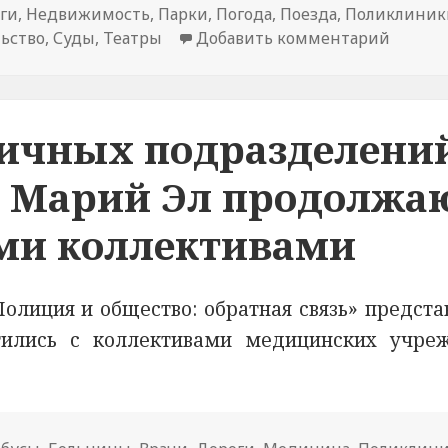
ги
,
Недвижимость
,
Парки
,
Погода
,
Поезда
,
Поликлиник
ьство
,
Суды
,
Театры
Добавить комментарий
к ново
личных подразделени
е Марий Эл продолжа
ыми коллективами
лиция и общество: обратная связь» предста
ились с коллективами медицинских учре