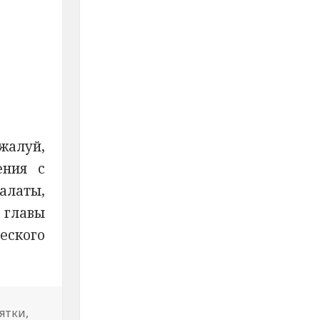
жалуй,
ения с
алаты,
. главы
еского
ятки
,