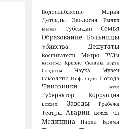
Мэрия
Водоснабжение
Детсады
Экология
Рынки
Семья
Субсидии
Метель
Образование
Больницы
Депутаты
Убийства
ВУЗы
Метро
Воспитатели
Кризис
Склады
Порты
Баскетбол
Музеи
Наука
Солдаты
Погода
Самолеты
Инфляция
Чиновники
Шахты
Губернатор
Коррупция
Заводы
Грабежи
Вокзал
Аварии
Театры
Дождь
ЧП
Медицина
Врачи
Парки